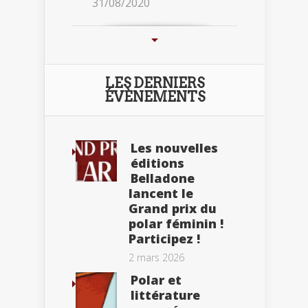
31/08/2020
LES DERNIERS
ÉVÈNEMENTS
Les nouvelles
éditions
Belladone
lancent le
Grand prix du
polar féminin !
Participez !
2 mars 2026
Polar et
littérature