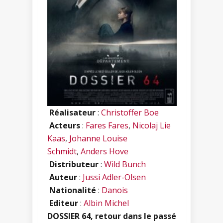
Réalisateur
:
Christoffer Boe
Acteurs
:
Fares Fares
,
Nicolaj Lie
Kaas
,
Johanne Louise
Schmidt
,
Anders Hove
Distributeur
:
Wild Bunch
Auteur
:
Jussi Adler-Olsen
Nationalité
:
Danois
Editeur
:
Albin Michel
DOSSIER 64, retour dans le passé