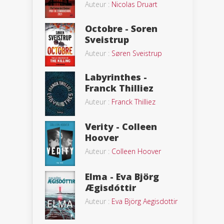
Auteur :
Nicolas Druart
Octobre - Soren
Sveistrup
Auteur :
Søren Sveistrup
Labyrinthes -
Franck Thilliez
Auteur :
Franck Thilliez
Verity - Colleen
Hoover
Auteur :
Colleen Hoover
Elma - Eva Björg
Ægisdóttir
Auteur :
Eva Björg Aegisdottir