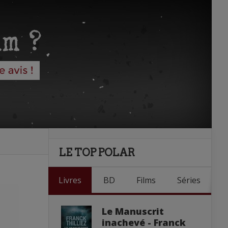
LE TOP POLAR
Livres
BD
Films
Séries
Le Manuscrit
inachevé - Franck