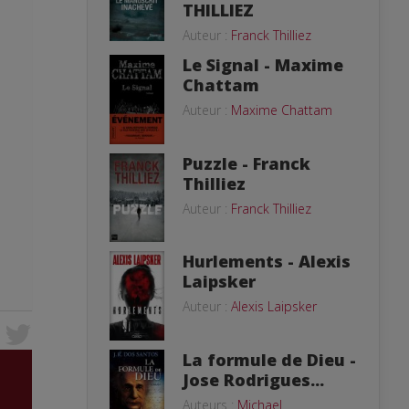
THILLIEZ
Auteur :
Franck Thilliez
Le Signal - Maxime
Chattam
Auteur :
Maxime Chattam
Puzzle - Franck
Thilliez
Auteur :
Franck Thilliez
Hurlements - Alexis
Laipsker
Auteur :
Alexis Laipsker
La formule de Dieu -
Jose Rodrigues...
Auteurs :
Michael