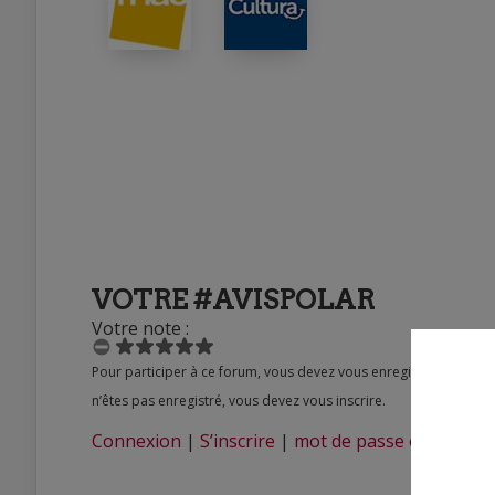
VOTRE #AVISPOLAR
Votre note :
Pour participer à ce forum, vous devez vous enregistrer au préalable. Merci d’indiquer ci-dessous l’identifiant personnel qui vous a été fourni. Si vous
n’êtes pas enregistré, vous devez vous inscrire.
Connexion
|
S’inscrire
|
mot de passe oublié ?