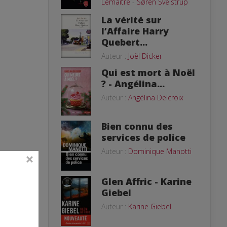
Lemaitre
-
Søren Sveistrup
La vérité sur
l’Affaire Harry
Quebert...
Auteur :
Joël Dicker
Qui est mort à Noël
? - Angélina...
Auteur :
Angélina Delcroix
Bien connu des
services de police
Auteur :
Dominique Manotti
Glen Affric - Karine
Giebel
Auteur :
Karine Giebel