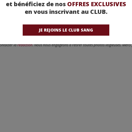
et bénéficiez de nos
OFFRES EXCLUSIVES
en vous inscrivant au CLUB.
JE REJOINS LE CLUB SANG
reux sur ce point, dans le respect du travail des artistes que nous cherchons à valoris
erciale. et nous veillons à n’illustrer nos articles qu’avec des photos fournis dans les 
, distributeur, attaché de presse, artiste, photographe constatez qu’une photo est dif
contacter la
rédaction
. Nous nous engageons à retirer toutes photos litigieuses. Merci