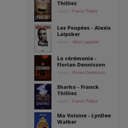
Thilliez
Auteur :
Franck Thilliez
Les Poupées - Alexis
Laipsker
Auteur :
Alexis Laipsker
La cérémonie -
Florian Dennisson
Auteur :
Florian Dennisson
Sharko - Franck
Thilliez
Auteur :
Franck Thilliez
Ma Voisine - LynDee
Walker