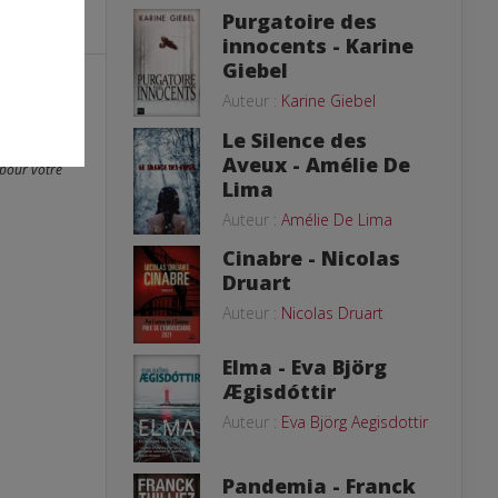
Purgatoire des
innocents - Karine
Giebel
Auteur :
Karine Giebel
er. Les photos
Le Silence des
dossiers de
fusée sur
Aveux - Amélie De
 pour votre
Lima
Auteur :
Amélie De Lima
Cinabre - Nicolas
Druart
Auteur :
Nicolas Druart
Elma - Eva Björg
Ægisdóttir
Auteur :
Eva Björg Aegisdottir
Pandemia - Franck