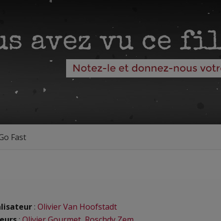
Go Fast
lisateur
:
Olivier Van Hoofstadt
eurs
:
Olivier Gourmet
,
Roschdy Zem