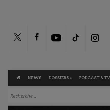
NEWS
DOSSIERS
»
PODCAST & TV