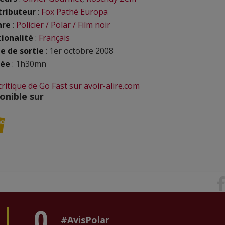
tributeur
:
Fox Pathé Europa
nre
:
Policier / Polar / Film noir
ionalité
:
Français
e de sortie
: 1er octobre 2008
rée
: 1h30mn
 critique de Go Fast sur avoir-alire.com
onible sur
0
#AvisPolar