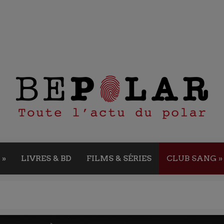
»
LIVRES & BD
FILMS & SÉRIES
CLUB SANG
»