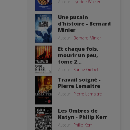
Auteur :
Lyndee Walker
Une putain
d’histoire - Bernard
Minier
Auteur :
Bernard Minier
Et chaque fois,
mourir un peu,
tome 2...
Auteur :
Karine Giebel
Travail soigné -
Pierre Lemaitre
Auteur :
Pierre Lemaitre
Les Ombres de
Katyn - Philip Kerr
Auteur :
Philip Kerr