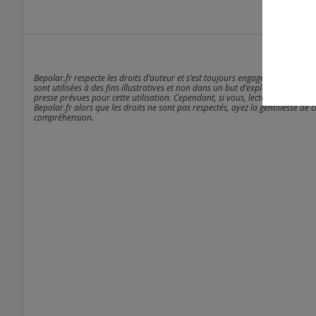
Bepolar.fr respecte les droits d’auteur et s’est toujours engagé à être rigou
sont utilisées à des fins illustratives et non dans un but d’exploitation comm
presse prévues pour cette utilisation. Cependant, si vous, lecteur - anonyme
Bepolar.fr alors que les droits ne sont pas respectés, ayez la gentillesse de 
compréhension.