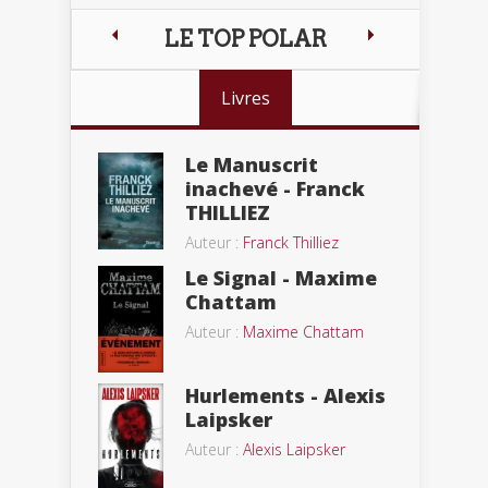
LE TOP POLAR
Livres
Le Manuscrit
inachevé - Franck
THILLIEZ
Auteur :
Franck Thilliez
Le Signal - Maxime
Chattam
Auteur :
Maxime Chattam
Hurlements - Alexis
Laipsker
Auteur :
Alexis Laipsker