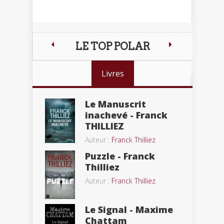
LE TOP POLAR
Livres
Le Manuscrit
inachevé - Franck
THILLIEZ
Auteur :
Franck Thilliez
Puzzle - Franck
Thilliez
Auteur :
Franck Thilliez
Le Signal - Maxime
Chattam