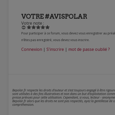
VOTRE #AVISPOLAR
Votre note :
Pour participer à ce forum, vous devez vous enregistrer au préalable. Merci d’indiquer ci-dessous l’identifiant personnel qui vous a été fourni. Si vous
n’êtes pas enregistré, vous devez vous inscrire.
Connexion
|
S’inscrire
|
mot de passe oublié ?
Bepolar.fr respecte les droits d’auteur et s’est toujours engagé à être rigou
sont utilisées à des fins illustratives et non dans un but d’exploitation comm
presse prévues pour cette utilisation. Cependant, si vous, lecteur - anonyme
Bepolar.fr alors que les droits ne sont pas respectés, ayez la gentillesse de 
compréhension.