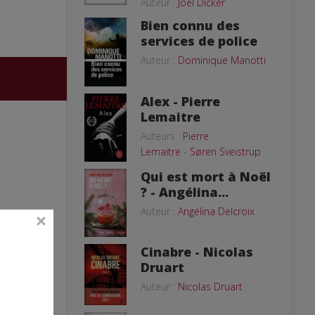
Auteur :
Joël Dicker
Bien connu des
services de police
Auteur :
Dominique Manotti
Alex - Pierre
Lemaitre
Auteurs :
Pierre
Lemaitre
-
Søren Sveistrup
Qui est mort à Noël
? - Angélina...
Auteur :
Angélina Delcroix
Cinabre - Nicolas
Druart
Auteur :
Nicolas Druart