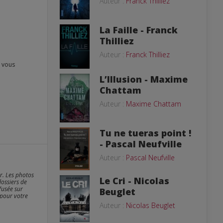
Auteur :
Franck Thilliez
La Faille - Franck
Thilliez
Auteur :
Franck Thilliez
L’Illusion - Maxime
Chattam
Auteur :
Maxime Chattam
Tu ne tueras point !
- Pascal Neufville
Auteur :
Pascal Neufville
er. Les photos
Le Cri - Nicolas
dossiers de
fusée sur
Beuglet
 pour votre
Auteur :
Nicolas Beuglet