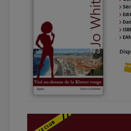
Sér
Edi
Dat
ISB
EA
Disp