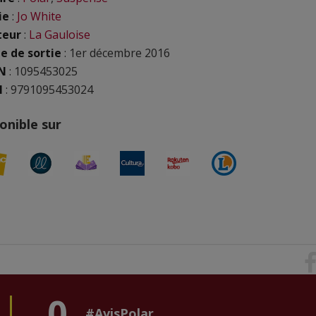
ie
:
Jo White
teur
:
La Gauloise
e de sortie
: 1er décembre 2016
N
:
1095453025
N
: 9791095453024
onible sur
0
#AvisPolar