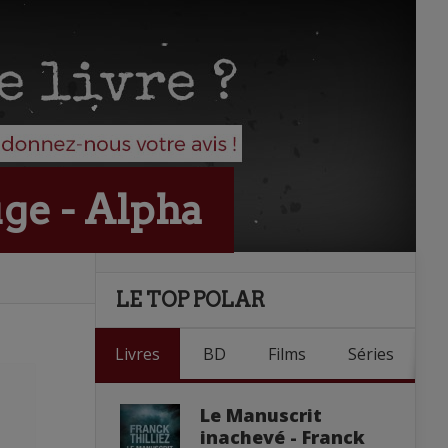
uge - Alpha
LE TOP POLAR
Livres
BD
Films
Séries
Le Manuscrit
inachevé - Franck