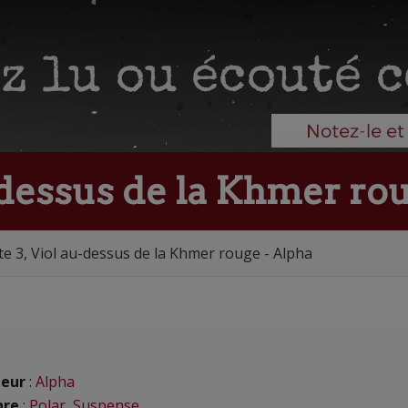
-dessus de la Khmer ro
te 3, Viol au-dessus de la Khmer rouge - Alpha
eur
:
Alpha
nre
:
Polar
,
Suspense