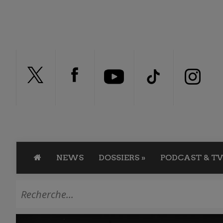
NEWS
DOSSIERS
»
PODCAST & TV