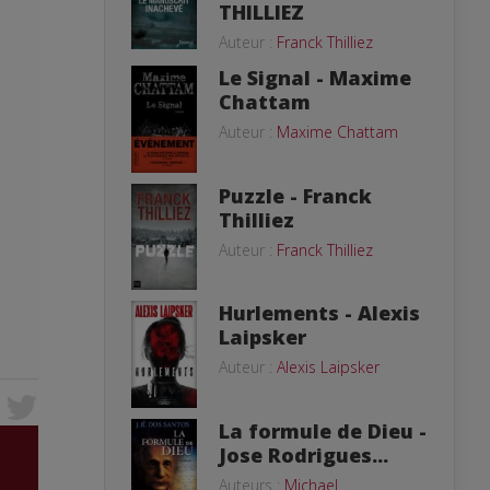
THILLIEZ
Auteur :
Franck Thilliez
Le Signal - Maxime
Chattam
Auteur :
Maxime Chattam
Puzzle - Franck
Thilliez
Auteur :
Franck Thilliez
Hurlements - Alexis
Laipsker
Auteur :
Alexis Laipsker
La formule de Dieu -
Jose Rodrigues...
Auteurs :
Michael