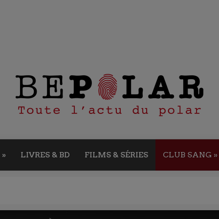
»
LIVRES & BD
FILMS & SÉRIES
CLUB SANG
»