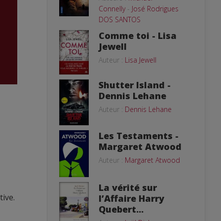
Connelly
-
José Rodrigues
DOS SANTOS
Comme toi - Lisa
Jewell
Auteur :
Lisa Jewell
Shutter Island -
Dennis Lehane
Auteur :
Dennis Lehane
Les Testaments -
Margaret Atwood
Auteur :
Margaret Atwood
La vérité sur
tive.
l’Affaire Harry
Quebert...