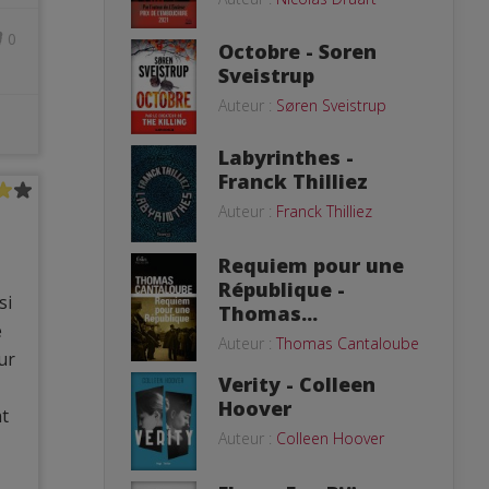
0
Octobre - Soren
Sveistrup
Auteur :
Søren Sveistrup
Labyrinthes -
Franck Thilliez
Auteur :
Franck Thilliez
Requiem pour une
République -
si
Thomas...
e
Auteur :
Thomas Cantaloube
ur
Verity - Colleen
Hoover
nt
Auteur :
Colleen Hoover