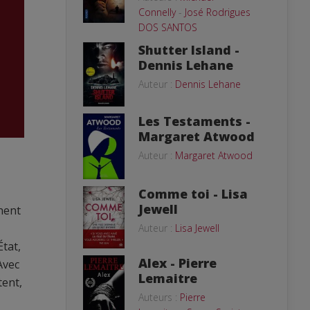
Connelly
-
José Rodrigues
DOS SANTOS
Shutter Island -
Dennis Lehane
Auteur :
Dennis Lehane
Les Testaments -
Margaret Atwood
Auteur :
Margaret Atwood
Comme toi - Lisa
Jewell
gnent
Auteur :
Lisa Jewell
État,
Alex - Pierre
Avec
Lemaitre
tent,
Auteurs :
Pierre