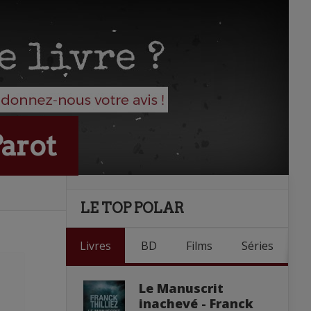
Parot
LE TOP POLAR
Livres
BD
Films
Séries
Le Manuscrit
inachevé - Franck