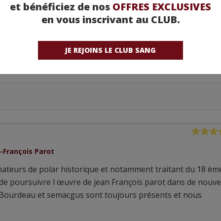
et bénéficiez de nos
OFFRES EXCLUSIVES
en vous inscrivant au CLUB.
JE REJOINS LE CLUB SANG
n-François Parot
mateurs de polar historique et notamment traitant du 18 èm
si de poursuivre l œuvre de jean François parot dans de nouve
. Bourdeau et semacgus sont toujours présents et nous