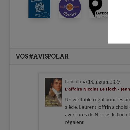
VOS #AVISPOLAR
fanchloua
18 février 2023
L’affaire Nicolas Le Floch - Jea
Un véritable regal pour les a
siècle. Laurent joffrin a choi
aventures de Nicolas le floch
régalent .