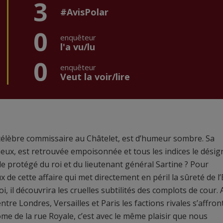
3
#AvisPolar
0
enquêteur
l'a vu/lu
0
enquêteur
Veut la voir/lire
e célèbre commissaire au Châtelet, est d’humeur sombre. Sa
érieux, est retrouvée empoisonnée et tous les indices le dési
 protégé du roi et du lieutenant général Sartine ? Pour
e cette affaire qui met directement en péril la sûreté de l’
oi, il découvrira les cruelles subtilités des complots de cour. 
ntre Londres, Versailles et Paris les factions rivales s’affron
ôme de la rue Royale, c’est avec le même plaisir que nous