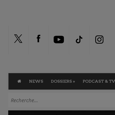
NEWS
DOSSIERS
»
PODCAST & TV