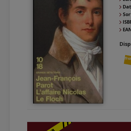
Dat
Sor
ISB
EA
Disp