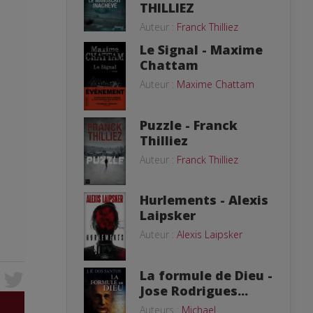
THILLIEZ
Auteur :
Franck Thilliez
Le Signal - Maxime
Chattam
Auteur :
Maxime Chattam
Puzzle - Franck
Thilliez
Auteur :
Franck Thilliez
Hurlements - Alexis
Laipsker
Auteur :
Alexis Laipsker
La formule de Dieu -
Jose Rodrigues...
Auteurs :
Michael