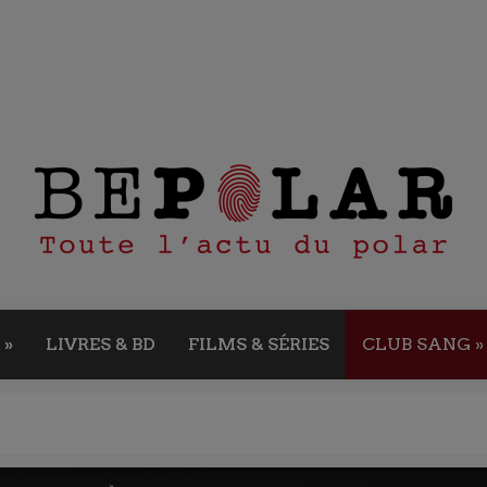
»
LIVRES & BD
FILMS & SÉRIES
CLUB SANG
»