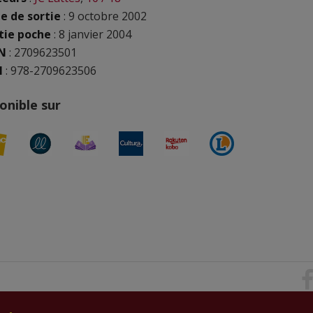
e de sortie
: 9 octobre 2002
tie poche
: 8 janvier 2004
N
:
2709623501
N
: 978-2709623506
onible sur