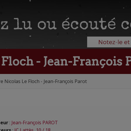
 Floch - Jean-François 
ire Nicolas Le Floch - Jean-François Parot
eur
:
Jean-François PAROT
teurs
:
JC Lattès
,
10 / 18