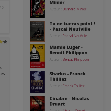
Minier
0
Auteur :
Bernard Minier
Tu ne tueras point !
- Pascal Neufville
Auteur :
Pascal Neufville
Mamie Luger -
Benoit Philippon
Auteur :
Benoît Philippon
,
Sharko - Franck
tes
Thilliez
Auteur :
Franck Thilliez
Cinabre - Nicolas
Druart
Auteur :
Nicolas Druart