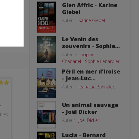
Glen Affric - Karine
Giebel
Auteur :
Karine Giebel
Le Venin des
souvenirs - Sophie...
Auteurs :
Sophie
Chabanel
-
Sophie Lebarbier
Péril en mer d’Iroise
- Jean-Luc...
Auteur :
Jean-Luc Bannalec
Un animal sauvage
e
- Joël Dicker
lles
Auteur :
Joël Dicker
Lucia - Bernard