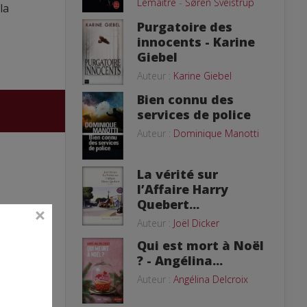
Lemaitre
-
Søren Sveistrup
la
Purgatoire des
innocents - Karine
Giebel
Auteur :
Karine Giebel
Bien connu des
services de police
Auteur :
Dominique Manotti
La vérité sur
l’Affaire Harry
Quebert...
Auteur :
Joël Dicker
Qui est mort à Noël
? - Angélina...
Auteur :
Angélina Delcroix