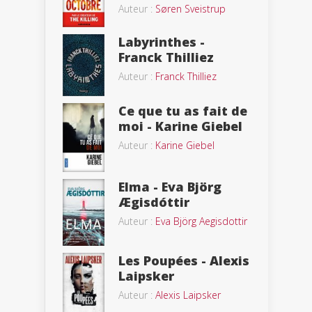
Auteur :
Søren Sveistrup
Labyrinthes -
Franck Thilliez
Auteur :
Franck Thilliez
Ce que tu as fait de
moi - Karine Giebel
Auteur :
Karine Giebel
Elma - Eva Björg
Ægisdóttir
Auteur :
Eva Björg Aegisdottir
Les Poupées - Alexis
Laipsker
Auteur :
Alexis Laipsker