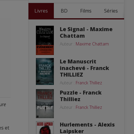
Livres
BD
Films
Séries
Le Signal - Maxime
Chattam
Auteur :
Maxime Chattam
Le Manuscrit
inachevé - Franck
THILLIEZ
Auteur :
Franck Thilliez
Puzzle - Franck
Thilliez
ure
Auteur :
Franck Thilliez
Hurlements - Alexis
es et
Laipsker