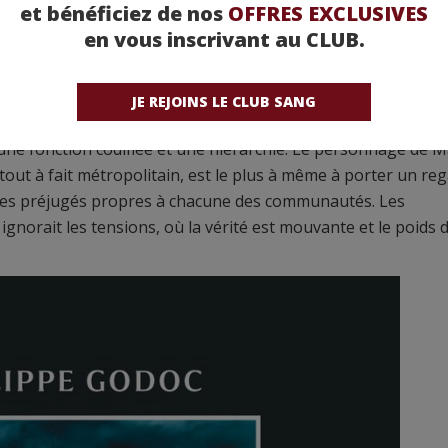
loupe des travers de la société française qui ne parvient pas
et bénéficiez de nos
OFFRES EXCLUSIVES
er une autre facette de la Guadeloupe, bien éloignée des pla
en vous inscrivant au CLUB.
iste et non un policier. Pourquoi ce choix ? Vous aviez envie qu’il
JE REJOINS LE CLUB SANG
une fonction codifiée et une hierarchie. Le personnage de M
tout à fait métropolitain, est le plus à même à porter un re
des préjugés propres à chacune des communautés. Les
norait les tensions, où la vérité est mouvante et le poids 