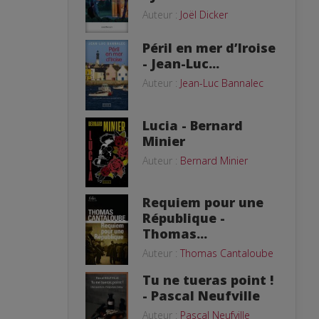
Auteur :
Joël Dicker
Péril en mer d’Iroise
- Jean-Luc...
Auteur :
Jean-Luc Bannalec
Lucia - Bernard
Minier
Auteur :
Bernard Minier
Requiem pour une
République -
Thomas...
Auteur :
Thomas Cantaloube
Tu ne tueras point !
- Pascal Neufville
Auteur :
Pascal Neufville