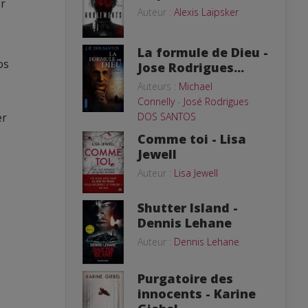
er
Auteur :
Alexis Laipsker
La formule de Dieu -
os
Jose Rodrigues...
Auteurs :
Michael
Connelly
-
José Rodrigues
DOS SANTOS
er
Comme toi - Lisa
Jewell
Auteur :
Lisa Jewell
Shutter Island -
Dennis Lehane
Auteur :
Dennis Lehane
Purgatoire des
innocents - Karine