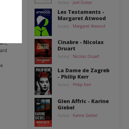
Auteur :
Joël Dicker
ges
Les Testaments -
Margaret Atwood
Auteur :
Margaret Atwood
 ait
Cinabre - Nicolas
arc,
Druart
gard
Auteur :
Nicolas Druart
de
La Dame de Zagreb
- Philip Kerr
Auteur :
Philip Kerr
Glen Affric - Karine
Giebel
Auteur :
Karine Giebel