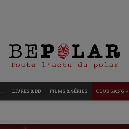
»
LIVRES & BD
FILMS & SÉRIES
CLUB SANG
»