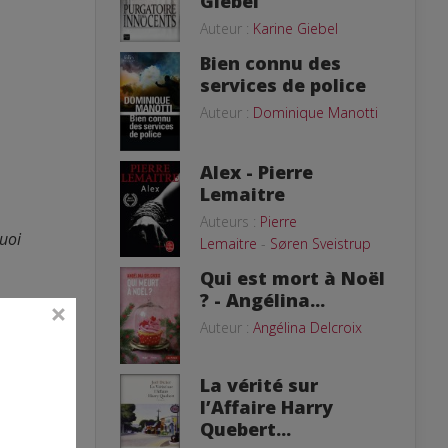
Giebel
Auteur :
Karine Giebel
Bien connu des
services de police
Auteur :
Dominique Manotti
Alex - Pierre
Lemaitre
Auteurs :
Pierre
uoi
Lemaitre
-
Søren Sveistrup
Qui est mort à Noël
? - Angélina...
é
Auteur :
Angélina Delcroix
La vérité sur
Vous
l’Affaire Harry
Quebert...