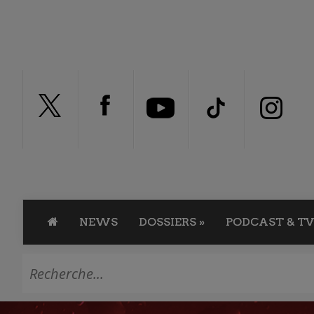
NEWS
DOSSIERS
»
PODCAST & TV