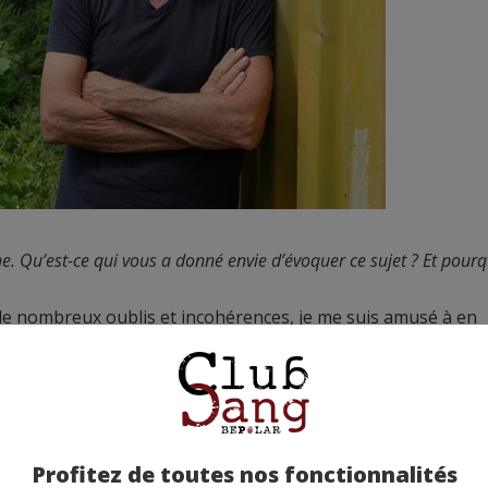
. Qu’est-ce qui vous a donné envie d’évoquer ce sujet ? Et pourq
e de nombreux oublis et incohérences, je me suis amusé à en
de se livrer à une critique de la société antillaise où le pass
à s’écrire. Le roman interroge le quotidien par le recul qu’il
es politiques et une situation sanitaire et sociale compliquée. 
a Guadeloupe ?
Profitez de toutes nos fonctionnalités