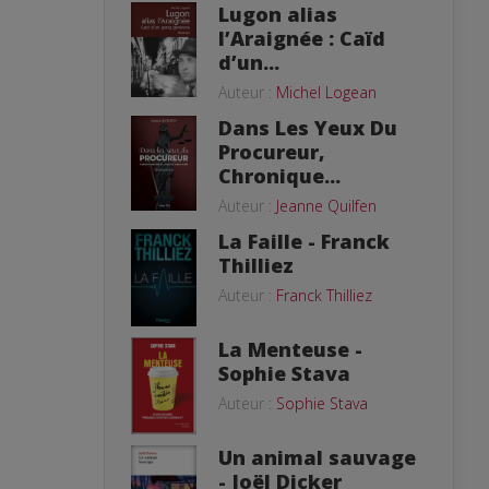
Lugon alias
l’Araignée : Caïd
d’un...
Auteur :
Michel Logean
Dans Les Yeux Du
Procureur,
Chronique...
Auteur :
Jeanne Quilfen
La Faille - Franck
Thilliez
Auteur :
Franck Thilliez
La Menteuse -
Sophie Stava
Auteur :
Sophie Stava
Un animal sauvage
- Joël Dicker