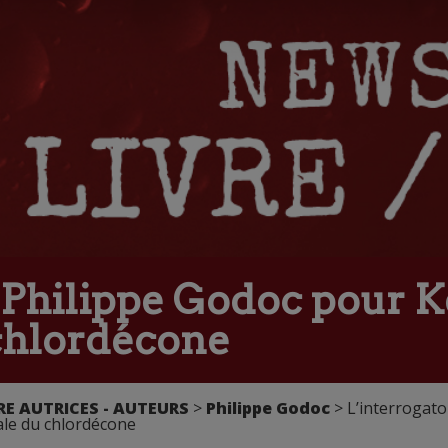
 Philippe Godoc pour K
 chlordécone
E AUTRICES - AUTEURS
>
Philippe Godoc
> L’interrogato
ale du chlordécone