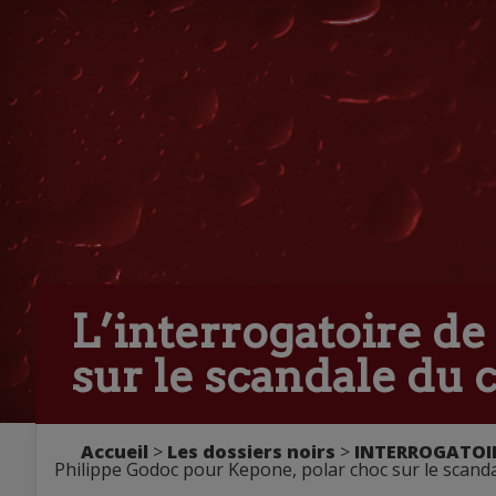
L’interrogatoire de
sur le scandale du
Accueil
>
Les dossiers noirs
>
INTERROGATOIR
Philippe Godoc pour Kepone, polar choc sur le scand