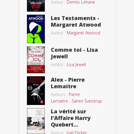
Auteur :
Dennis Lehane
Les Testaments -
Margaret Atwood
Auteur :
Margaret Atwood
Comme toi - Lisa
Jewell
Auteur :
Lisa Jewell
Alex - Pierre
Lemaitre
Auteurs :
Pierre
Lemaitre
-
Søren Sveistrup
La vérité sur
l’Affaire Harry
Quebert...
Auteur :
Joël Dicker