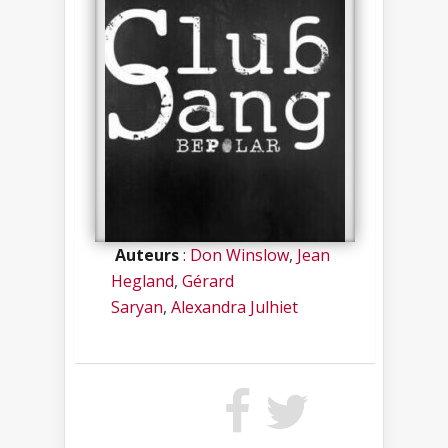
Auteurs
:
Don Winslow
,
Jean
Hegland
,
Gérard
Saryan
,
Alexandra Julhiet