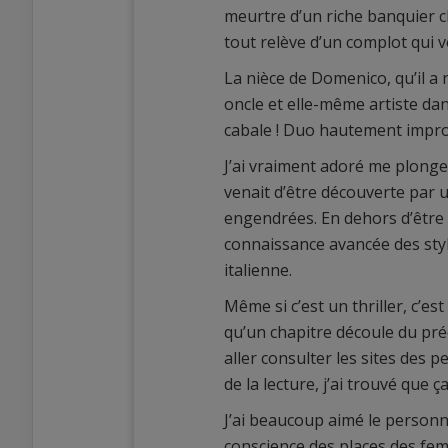
meurtre d’un riche banquier ch
tout relève d’un complot qui v
La nièce de Domenico, qu’il a 
oncle et elle-même artiste dan
cabale ! Duo hautement improb
J’ai vraiment adoré me plonge
venait d’être découverte par u
engendrées. En dehors d’être 
connaissance avancée des style
italienne.
Même si c’est un thriller, c’es
qu’un chapitre découle du précé
aller consulter les sites des
de la lecture, j’ai trouvé que 
J’ai beaucoup aimé le personna
conscience des places des fem