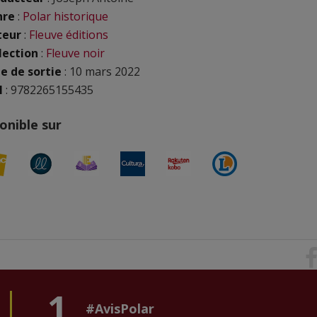
nre
:
Polar historique
teur
:
Fleuve éditions
lection
:
Fleuve noir
e de sortie
: 10 mars 2022
N
: 9782265155435
onible sur
1
#AvisPolar