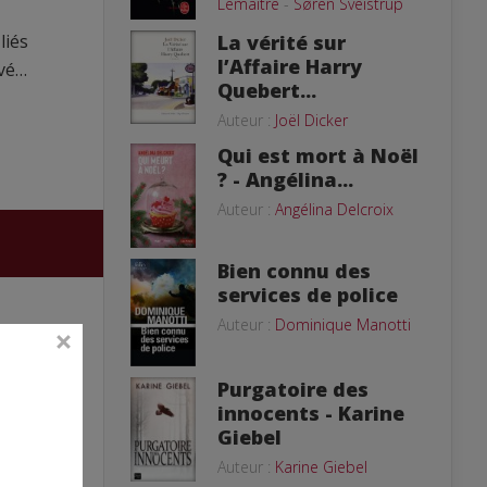
Lemaitre
-
Søren Sveistrup
La vérité sur
liés
l’Affaire Harry
evé…
Quebert...
Auteur :
Joël Dicker
Qui est mort à Noël
? - Angélina...
Auteur :
Angélina Delcroix
Bien connu des
services de police
Auteur :
Dominique Manotti
Purgatoire des
innocents - Karine
Giebel
Auteur :
Karine Giebel