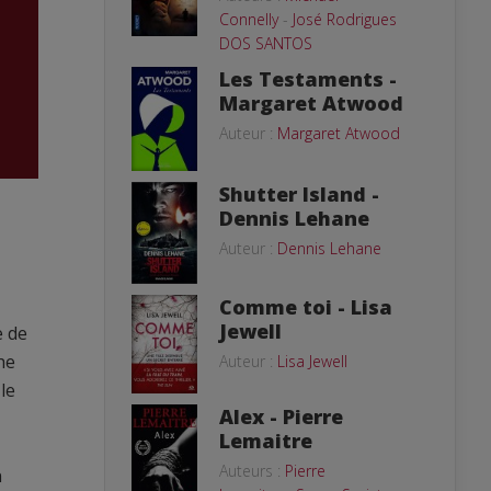
Connelly
-
José Rodrigues
DOS SANTOS
Les Testaments -
Margaret Atwood
Auteur :
Margaret Atwood
Shutter Island -
Dennis Lehane
Auteur :
Dennis Lehane
Comme toi - Lisa
Jewell
e de
he
Auteur :
Lisa Jewell
le
Alex - Pierre
Lemaitre
Auteurs :
Pierre
n