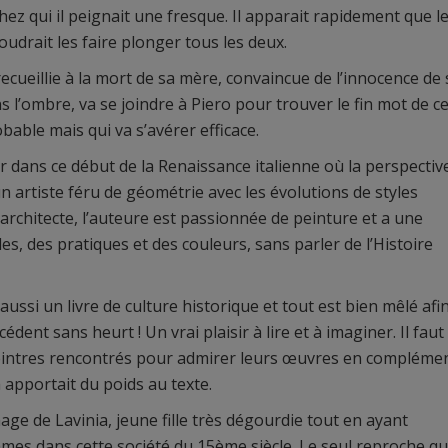
ez qui il peignait une fresque. Il apparait rapidement que l
oudrait les faire plonger tous les deux.
recueillie à la mort de sa mère, convaincue de l’innocence de
s l’ombre, va se joindre à Piero pour trouver le fin mot de c
able mais qui va s’avérer efficace.
r dans ce début de la Renaissance italienne où la perspectiv
n artiste féru de géométrie avec les évolutions de styles
architecte, l’auteure est passionnée de peinture et a une
s, des pratiques et des couleurs, sans parler de l’Histoire
t aussi un livre de culture historique et tout est bien mêlé afi
dent sans heurt ! Un vrai plaisir à lire et à imaginer. Il faut
 peintres rencontrés pour admirer leurs œuvres en compléme
ça apportait du poids au texte.
ge de Lavinia, jeune fille très dégourdie tout en ayant
mes dans cette société du 15ème siècle. Le seul reproche q