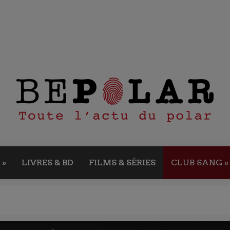
»
LIVRES & BD
FILMS & SÉRIES
CLUB SANG
»