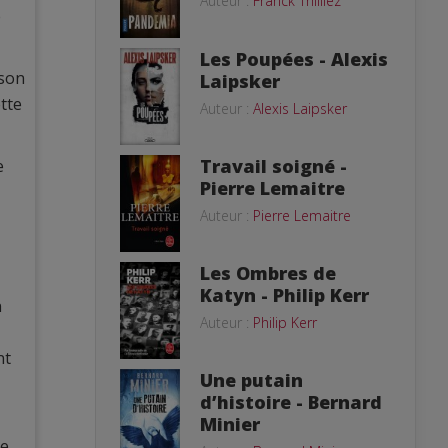
Auteur :
Franck Thilliez
e
Les Poupées - Alexis
 son
Laipsker
ette
Auteur :
Alexis Laipsker
Travail soigné -
e
Pierre Lemaitre
Auteur :
Pierre Lemaitre
Les Ombres de
Katyn - Philip Kerr
n
Auteur :
Philip Kerr
nt
Une putain
d’histoire - Bernard
Minier
ue