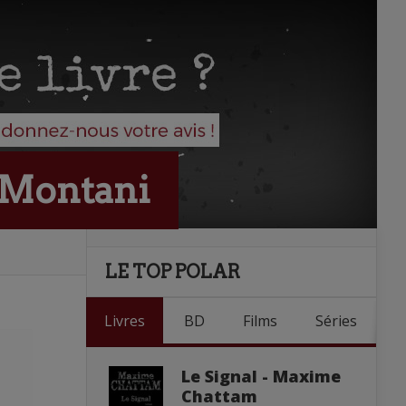
a Montani
LE TOP POLAR
Livres
BD
Films
Séries
Le Signal - Maxime
Chattam