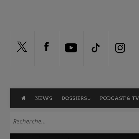
NEWS
DOSSIERS
»
PODCAST & TV