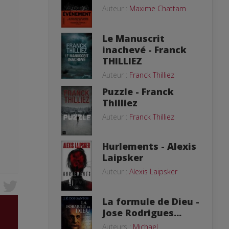
Auteur :
Maxime Chattam
Le Manuscrit
inachevé - Franck
THILLIEZ
Auteur :
Franck Thilliez
Puzzle - Franck
Thilliez
Auteur :
Franck Thilliez
Hurlements - Alexis
Laipsker
Auteur :
Alexis Laipsker
La formule de Dieu -
Jose Rodrigues...
Auteurs :
Michael