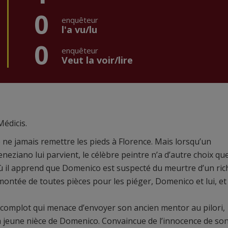
0
enquêteur
l'a vu/lu
0
enquêteur
Veut la voir/lire
Médicis.
e ne jamais remettre les pieds à Florence. Mais lorsqu’un
ziano lui parvient, le célèbre peintre n’a d’autre choix qu
où il apprend que Domenico est suspecté du meurtre d’un ric
ontée de toutes pièces pour les piéger, Domenico et lui, et 
 complot qui menace d’envoyer son ancien mentor au pilori,
la jeune nièce de Domenico. Convaincue de l’innocence de so