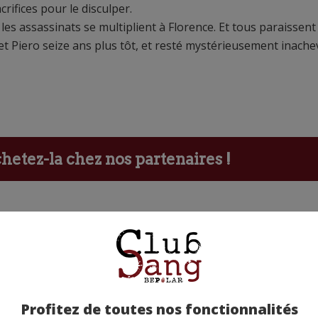
crifices pour le disculper.
les assassinats se multiplient à Florence. Et tous paraissent 
et Piero seize ans plus tôt, et resté mystérieusement inach
etez-la chez nos partenaires !
Profitez de toutes nos fonctionnalités