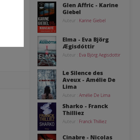
Glen Affric - Karine
Giebel
Auteur :
Karine Giebel
Elma - Eva Björg
Ægisdóttir
Auteur :
Eva Björg Aegisdottir
Le Silence des
Aveux - Amélie De
Lima
Auteur :
Amélie De Lima
Sharko - Franck
Thilliez
Auteur :
Franck Thilliez
Cinabre - Nicolas