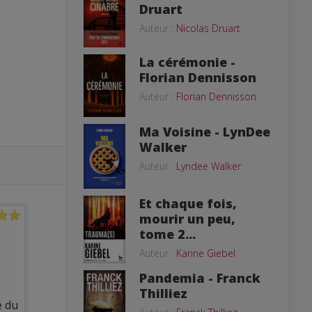
Druart
Auteur :
Nicolas Druart
La cérémonie -
Florian Dennisson
Auteur :
Florian Dennisson
Ma Voisine - LynDee
Walker
Auteur :
Lyndee Walker
Et chaque fois,
mourir un peu,
tome 2...
Auteur :
Karine Giebel
Pandemia - Franck
Thilliez
é du