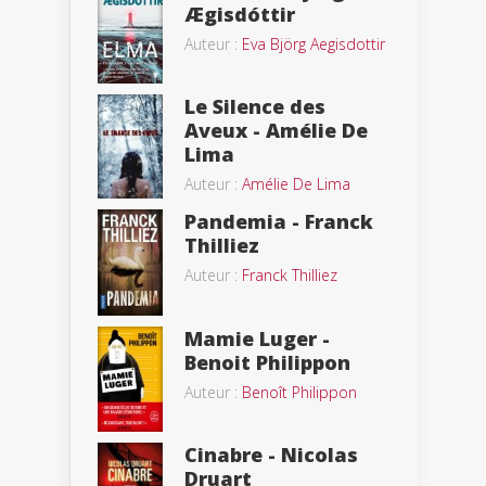
Ægisdóttir
Auteur :
Eva Björg Aegisdottir
Le Silence des
Aveux - Amélie De
Lima
Auteur :
Amélie De Lima
Pandemia - Franck
Thilliez
Auteur :
Franck Thilliez
Mamie Luger -
Benoit Philippon
Auteur :
Benoît Philippon
Cinabre - Nicolas
Druart