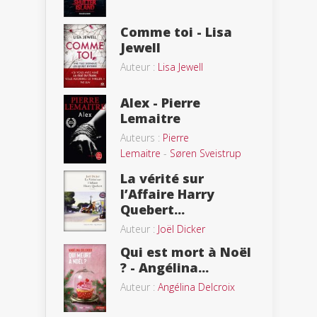
Comme toi - Lisa
Jewell
Auteur :
Lisa Jewell
Alex - Pierre
Lemaitre
Auteurs :
Pierre
Lemaitre
-
Søren Sveistrup
La vérité sur
l’Affaire Harry
Quebert...
Auteur :
Joël Dicker
Qui est mort à Noël
? - Angélina...
Auteur :
Angélina Delcroix