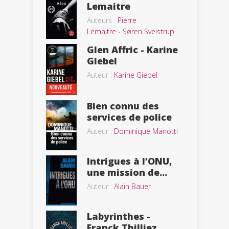
Lemaitre
Auteurs :
Pierre
Lemaitre
-
Søren Sveistrup
Glen Affric - Karine
Giebel
Auteur :
Karine Giebel
Bien connu des
services de police
Auteur :
Dominique Manotti
Intrigues à l’ONU,
une mission de...
Auteur :
Alain Bauer
Labyrinthes -
Franck Thilliez