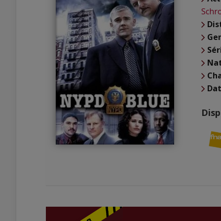
Schr
Dis
Ge
Sér
Nat
Cha
Dat
Disp