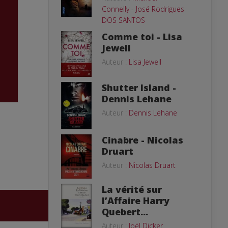
Connelly
-
José Rodrigues
DOS SANTOS
Comme toi - Lisa
Jewell
Auteur :
Lisa Jewell
Shutter Island -
Dennis Lehane
Auteur :
Dennis Lehane
Cinabre - Nicolas
Druart
Auteur :
Nicolas Druart
La vérité sur
l’Affaire Harry
Quebert...
Auteur :
Joël Dicker