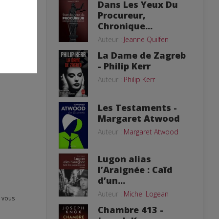
Dans Les Yeux Du
Procureur,
Chronique...
Auteur :
Jeanne Quilfen
La Dame de Zagreb
- Philip Kerr
Auteur :
Philip Kerr
Les Testaments -
Margaret Atwood
Auteur :
Margaret Atwood
Lugon alias
l’Araignée : Caïd
d’un...
Auteur :
Michel Logean
Chambre 413 -