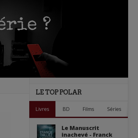
LE TOP POLAR
Livres
BD
Films
Séries
Le Manuscrit
inachevé - Franck