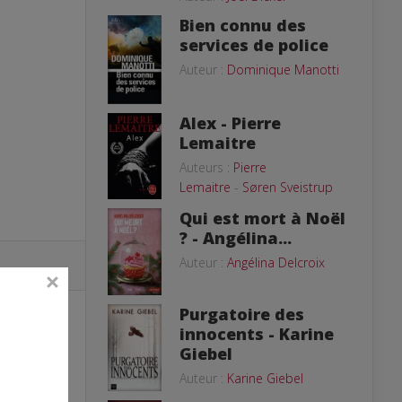
Bien connu des
services de police
Auteur :
Dominique Manotti
Alex - Pierre
Lemaitre
Auteurs :
Pierre
Lemaitre
-
Søren Sveistrup
Qui est mort à Noël
? - Angélina...
Auteur :
Angélina Delcroix
Purgatoire des
innocents - Karine
Giebel
Auteur :
Karine Giebel