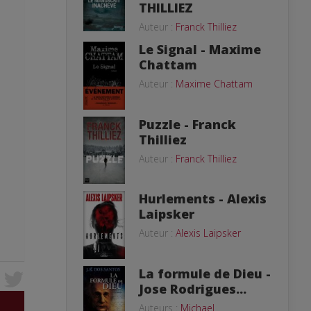
THILLIEZ
Auteur :
Franck Thilliez
Le Signal - Maxime
Chattam
Auteur :
Maxime Chattam
Puzzle - Franck
Thilliez
Auteur :
Franck Thilliez
Hurlements - Alexis
Laipsker
Auteur :
Alexis Laipsker
La formule de Dieu -
Jose Rodrigues...
Auteurs :
Michael