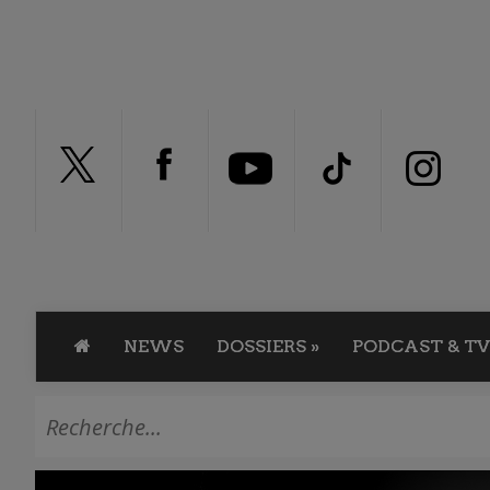
NEWS
DOSSIERS
»
PODCAST & TV