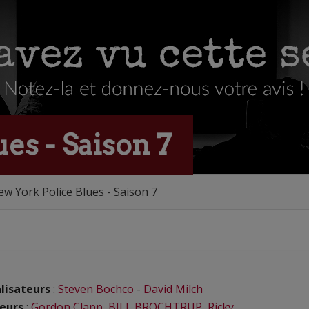
es - Saison 7
w York Police Blues - Saison 7
lisateurs
:
Steven Bochco
-
David Milch
eurs
:
Gordon Clapp
,
BILL BROCHTRUP
,
Ricky