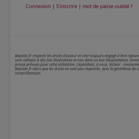
Connexion
|
S’inscrire
|
mot de passe oublié ?
Bepolar.fr respecte les droits d’auteur et s’est toujours engagé à être rigou
sont utilisées à des fins illustratives et non dans un but d’exploitation comm
presse prévues pour cette utilisation. Cependant, si vous, lecteur - anonyme
Bepolar.fr alors que les droits ne sont pas respectés, ayez la gentillesse de 
compréhension.