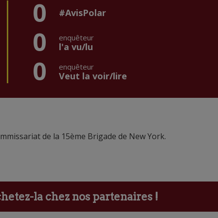
0
#AvisPolar
0
enquêteur
l'a vu/lu
0
enquêteur
Veut la voir/lire
ommissariat de la 15ème Brigade de New York.
etez-la chez nos partenaires !