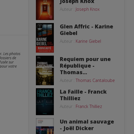
Joseph Knox
Auteur :
Joseph Knox
Glen Affric - Karine
Giebel
Auteur :
Karine Giebel
er. Les photos
dossiers de
Requiem pour une
fusée sur
République -
 pour votre
Thomas...
Auteur :
Thomas Cantaloube
La Faille - Franck
Thilliez
Auteur :
Franck Thilliez
Un animal sauvage
- Joël Dicker