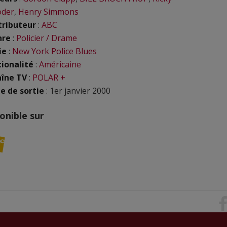
oder
,
Henry Simmons
tributeur
:
ABC
nre
:
Policier / Drame
ie
:
New York Police Blues
ionalité
:
Américaine
îne TV
:
POLAR +
e de sortie
: 1er janvier 2000
onible sur