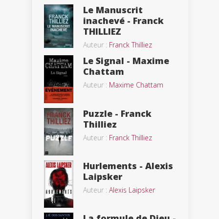
Le Manuscrit
inachevé - Franck
THILLIEZ
Auteur :
Franck Thilliez
Le Signal - Maxime
Chattam
Auteur :
Maxime Chattam
Puzzle - Franck
Thilliez
Auteur :
Franck Thilliez
Hurlements - Alexis
Laipsker
Auteur :
Alexis Laipsker
La formule de Dieu -