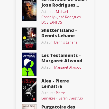
Jose Rodrigues...
Auteurs :
Michael
Connelly
-
José Rodrigues
DOS SANTOS
Shutter Island -
Dennis Lehane
Auteur :
Dennis Lehane
Les Testaments -
Margaret Atwood
Auteur :
Margaret Atwood
Alex - Pierre
Lemaitre
Auteurs :
Pierre
Lemaitre
-
Søren Sveistrup
Purgatoire des