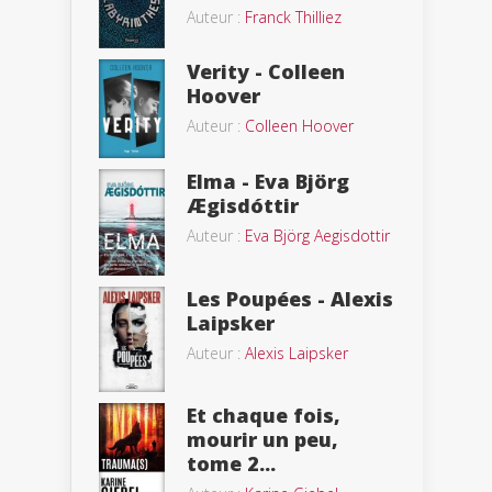
Auteur :
Franck Thilliez
Verity - Colleen
Hoover
Auteur :
Colleen Hoover
Elma - Eva Björg
Ægisdóttir
Auteur :
Eva Björg Aegisdottir
Les Poupées - Alexis
Laipsker
Auteur :
Alexis Laipsker
Et chaque fois,
mourir un peu,
tome 2...