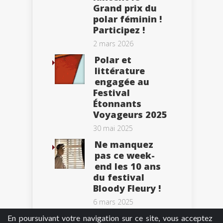
Grand prix du
polar féminin !
Participez !
2 mars 2026
Polar et
littérature
engagée au
Festival
Étonnants
Voyageurs 2025
30 mai 2025
Ne manquez
pas ce week-
end les 10 ans
du festival
Bloody Fleury !
6 mars 2025
En poursuivant votre navigation sur ce site, vous acceptez