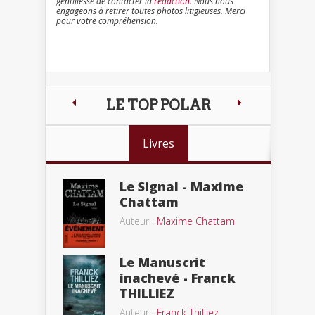
gentillesse de contacter la
rédaction
. Nous nous
engageons à retirer toutes photos litigieuses. Merci
pour votre compréhension.
LE TOP POLAR
Livres
Le Signal - Maxime
Chattam
Auteur :
Maxime Chattam
Le Manuscrit
inachevé - Franck
THILLIEZ
Auteur :
Franck Thilliez