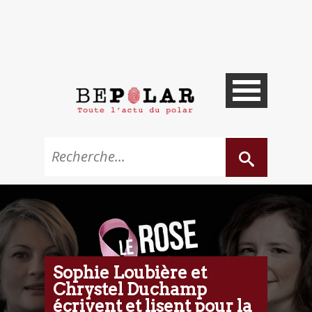
Sophie Loubière et
Chrystel Duchamp
écrivent et lisent pour la