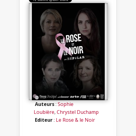
Auteurs
:
Sophie
Loubière
,
Chrystel Duchamp
Editeur
:
Le Rose & le Noir