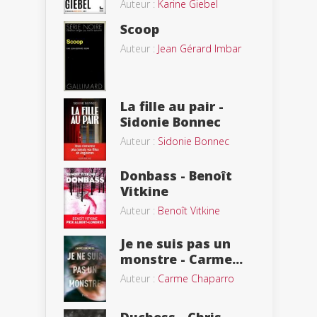
Auteur :
Karine Giebel
Scoop
Auteur :
Jean Gérard Imbar
La fille au pair -
Sidonie Bonnec
Auteur :
Sidonie Bonnec
Donbass - Benoît
Vitkine
Auteur :
Benoît Vitkine
Je ne suis pas un
monstre - Carme...
Auteur :
Carme Chaparro
Duchess - Chris