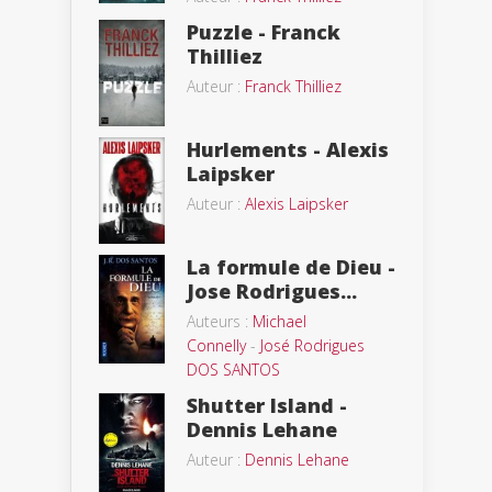
Puzzle - Franck
Thilliez
Auteur :
Franck Thilliez
Hurlements - Alexis
Laipsker
Auteur :
Alexis Laipsker
La formule de Dieu -
Jose Rodrigues...
Auteurs :
Michael
Connelly
-
José Rodrigues
DOS SANTOS
Shutter Island -
Dennis Lehane
Auteur :
Dennis Lehane