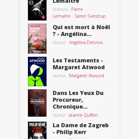
Lemaitre
Auteurs :
Pierre
Lemaitre
-
Søren Sveistrup
Qui est mort à Noël
? - Angélina...
Auteur :
Angélina Delcroix
Les Testaments -
Margaret Atwood
Auteur :
Margaret Atwood
Dans Les Yeux Du
Procureur,
Chronique...
Auteur :
Jeanne Quilfen
La Dame de Zagreb
- Philip Kerr