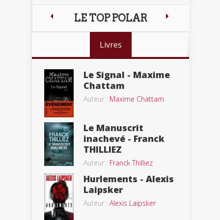
LE TOP POLAR
Livres
Le Signal - Maxime
Chattam
Auteur :
Maxime Chattam
Le Manuscrit
inachevé - Franck
THILLIEZ
Auteur :
Franck Thilliez
Hurlements - Alexis
Laipsker
Auteur :
Alexis Laipsker