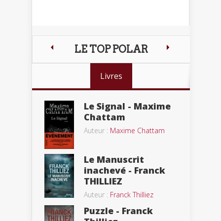
LE TOP POLAR
Livres
Le Signal - Maxime
Chattam
Auteur :
Maxime Chattam
Le Manuscrit
inachevé - Franck
THILLIEZ
Auteur :
Franck Thilliez
Puzzle - Franck