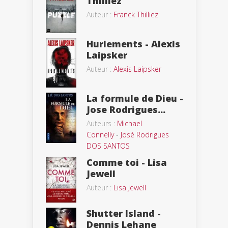
Thilliez
Auteur :
Franck Thilliez
Hurlements - Alexis
Laipsker
Auteur :
Alexis Laipsker
La formule de Dieu -
Jose Rodrigues...
Auteurs :
Michael
Connelly
-
José Rodrigues
DOS SANTOS
Comme toi - Lisa
Jewell
Auteur :
Lisa Jewell
Shutter Island -
Dennis Lehane