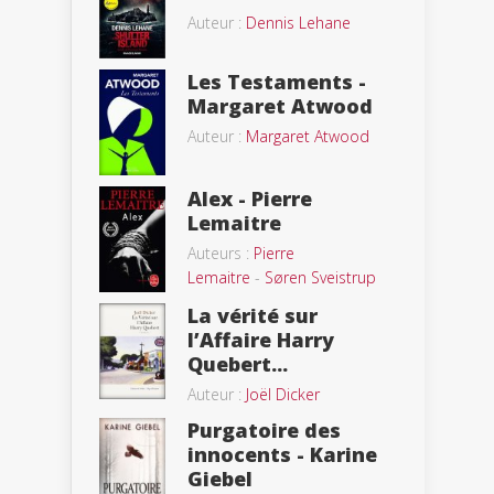
Auteur :
Dennis Lehane
Les Testaments -
Margaret Atwood
Auteur :
Margaret Atwood
Alex - Pierre
Lemaitre
Auteurs :
Pierre
Lemaitre
-
Søren Sveistrup
La vérité sur
l’Affaire Harry
Quebert...
Auteur :
Joël Dicker
Purgatoire des
innocents - Karine
Giebel