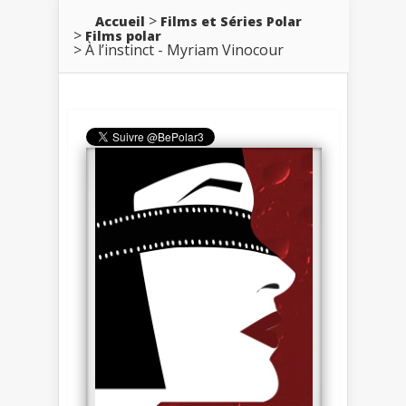
Accueil
Films et Séries Polar
Films polar
À l’instinct - Myriam Vinocour