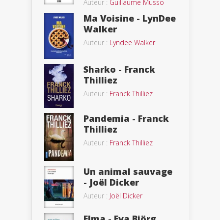
Auteur :
Guillaume Musso
Ma Voisine - LynDee
Walker
Auteur :
Lyndee Walker
Sharko - Franck
Thilliez
Auteur :
Franck Thilliez
Pandemia - Franck
Thilliez
Auteur :
Franck Thilliez
Un animal sauvage
- Joël Dicker
Auteur :
Joël Dicker
Elma - Eva Björg