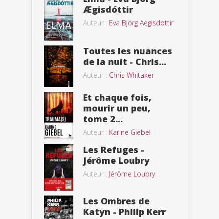
Ægisdóttir
Auteur :
Eva Björg Aegisdottir
Toutes les nuances
de la nuit - Chris...
Auteur :
Chris Whitaker
Et chaque fois,
mourir un peu,
tome 2...
Auteur :
Karine Giebel
Les Refuges -
Jérôme Loubry
Auteur :
Jérôme Loubry
Les Ombres de
Katyn - Philip Kerr