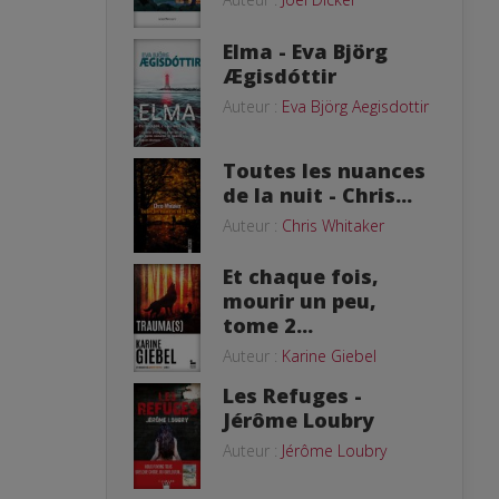
Elma - Eva Björg
Ægisdóttir
Auteur :
Eva Björg Aegisdottir
Toutes les nuances
de la nuit - Chris...
Auteur :
Chris Whitaker
Et chaque fois,
mourir un peu,
tome 2...
Auteur :
Karine Giebel
Les Refuges -
Jérôme Loubry
Auteur :
Jérôme Loubry