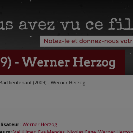
09) - Werner Herzog
Bad lieutenant (2009) - Werner Herzog
lisateur
:
Werner Herzog
eurs
:
Val Kilmer
,
Eva Mendes
,
Nicolas Cage
,
Werner Herzog