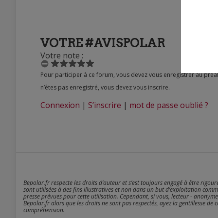
VOTRE #AVISPOLAR
Votre note :
Pour participer à ce forum, vous devez vous enregistrer au préalable. Merci d’indiquer ci-dessous l’identifiant personnel qui vous a été fourni. Si vous
n’êtes pas enregistré, vous devez vous inscrire.
Connexion
|
S’inscrire
|
mot de passe oublié ?
Bepolar.fr respecte les droits d’auteur et s’est toujours engagé à être rigou
sont utilisées à des fins illustratives et non dans un but d’exploitation comm
presse prévues pour cette utilisation. Cependant, si vous, lecteur - anonyme
Bepolar.fr alors que les droits ne sont pas respectés, ayez la gentillesse de 
compréhension.