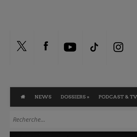
NEWS
DOSSIERS
»
PODCAST & TV