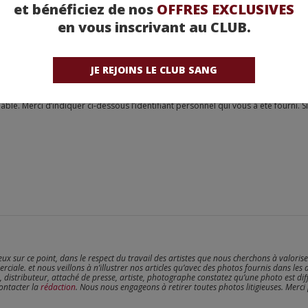
et bénéficiez de nos
OFFRES EXCLUSIVES
en vous inscrivant au CLUB.
JE REJOINS LE CLUB SANG
reux sur ce point, dans le respect du travail des artistes que nous cherchons à valoris
erciale. et nous veillons à n’illustrer nos articles qu’avec des photos fournis dans les 
, distributeur, attaché de presse, artiste, photographe constatez qu’une photo est dif
contacter la
rédaction
. Nous nous engageons à retirer toutes photos litigieuses. Merci