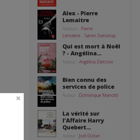
Alex - Pierre
Lemaitre
Auteurs :
Pierre
Lemaitre
-
Søren Sveistrup
Qui est mort à Noël
? - Angélina...
Auteur :
Angélina Delcroix
Bien connu des
services de police
Auteur :
Dominique Manotti
La vérité sur
l’Affaire Harry
Quebert...
Auteur :
Joël Dicker