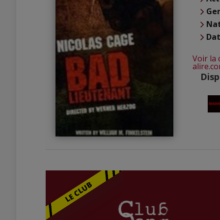
Ge
Nat
Dat
Voir la
alire.c
Disp