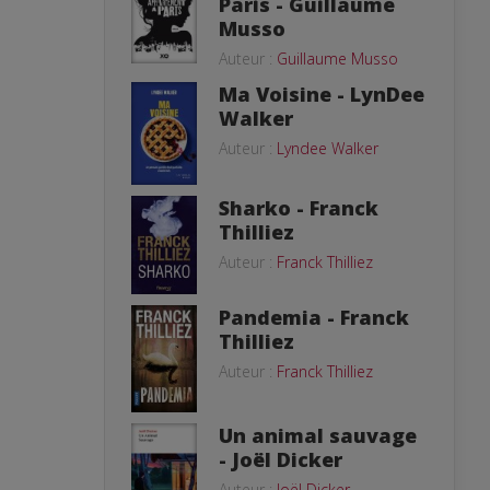
Paris - Guillaume
Musso
Auteur :
Guillaume Musso
Ma Voisine - LynDee
Walker
Auteur :
Lyndee Walker
Sharko - Franck
Thilliez
Auteur :
Franck Thilliez
Pandemia - Franck
Thilliez
Auteur :
Franck Thilliez
Un animal sauvage
- Joël Dicker
Auteur :
Joël Dicker