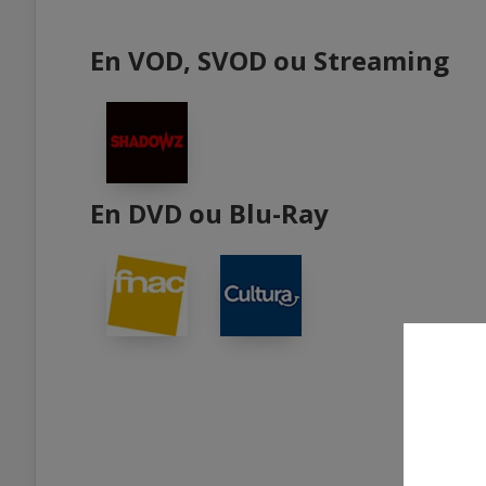
En VOD, SVOD ou Streaming
En DVD ou Blu-Ray