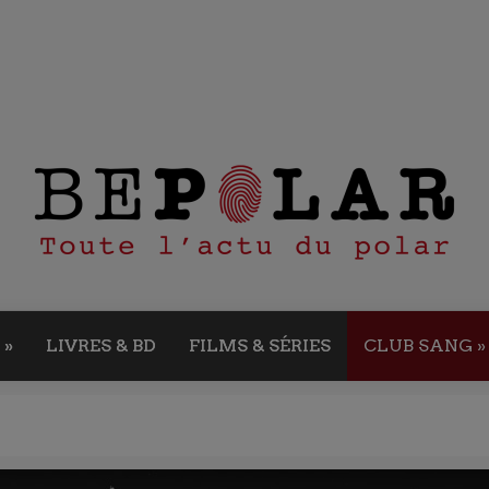
»
LIVRES & BD
FILMS & SÉRIES
CLUB SANG
»