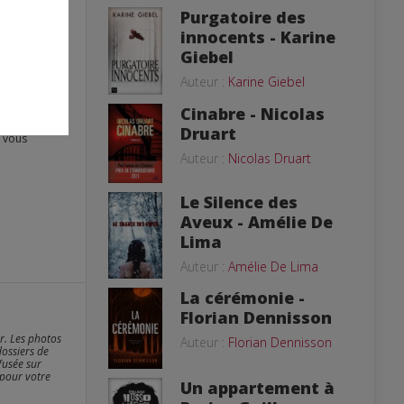
Purgatoire des
innocents - Karine
Giebel
Auteur :
Karine Giebel
Cinabre - Nicolas
Druart
Auteur :
Nicolas Druart
Le Silence des
Aveux - Amélie De
Lima
Auteur :
Amélie De Lima
La cérémonie -
Florian Dennisson
er. Les photos
Auteur :
Florian Dennisson
dossiers de
fusée sur
 pour votre
Un appartement à