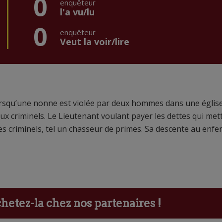
0
enquêteur
l'a vu/lu
0
enquêteur
Veut la voir/lire
Lorsqu’une nonne est violée par deux hommes dans une église
eux criminels. Le Lieutenant voulant payer les dettes qui met
es criminels, tel un chasseur de primes. Sa descente au enfe
etez-la chez nos partenaires !