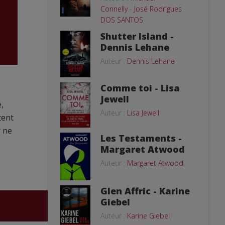
Connelly
-
José Rodrigues
DOS SANTOS
Shutter Island -
Dennis Lehane
Auteur :
Dennis Lehane
Comme toi - Lisa
Jewell
,
Auteur :
Lisa Jewell
tent
r ne
Les Testaments -
Margaret Atwood
Auteur :
Margaret Atwood
Glen Affric - Karine
Giebel
Auteur :
Karine Giebel