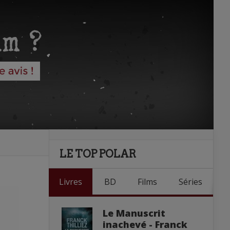
LE TOP POLAR
Livres
BD
Films
Séries
Le Manuscrit
inachevé - Franck