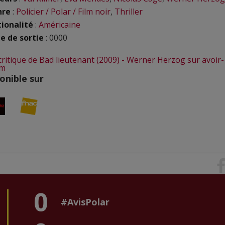
nre
:
Policier / Polar / Film noir
,
Thriller
ionalité
:
Américaine
e de sortie
: 0000
 critique de Bad lieutenant (2009) - Werner Herzog sur avoir-
om
onible sur
0
#AvisPolar