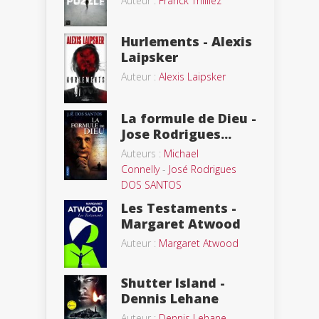
Auteur :
Franck Thilliez
Hurlements - Alexis
Laipsker
Auteur :
Alexis Laipsker
La formule de Dieu -
Jose Rodrigues...
Auteurs :
Michael
Connelly
-
José Rodrigues
DOS SANTOS
Les Testaments -
Margaret Atwood
Auteur :
Margaret Atwood
Shutter Island -
Dennis Lehane
Auteur :
Dennis Lehane