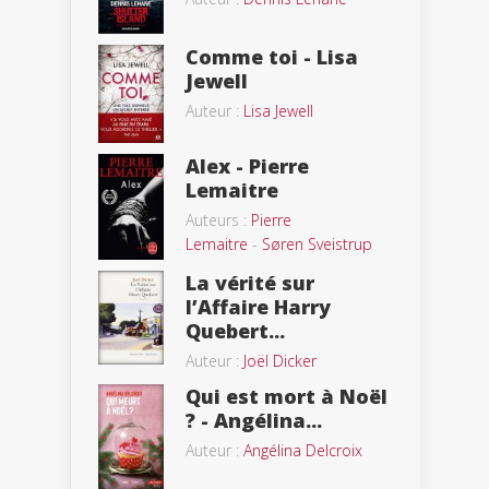
Comme toi - Lisa
Jewell
Auteur :
Lisa Jewell
Alex - Pierre
Lemaitre
Auteurs :
Pierre
Lemaitre
-
Søren Sveistrup
La vérité sur
l’Affaire Harry
Quebert...
Auteur :
Joël Dicker
Qui est mort à Noël
? - Angélina...
Auteur :
Angélina Delcroix