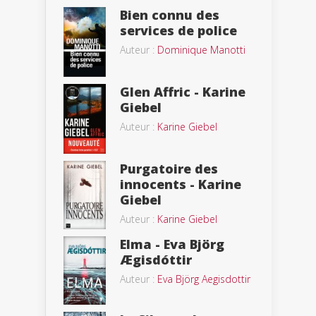
Bien connu des
services de police
Auteur :
Dominique Manotti
Glen Affric - Karine
Giebel
Auteur :
Karine Giebel
Purgatoire des
innocents - Karine
Giebel
Auteur :
Karine Giebel
Elma - Eva Björg
Ægisdóttir
Auteur :
Eva Björg Aegisdottir