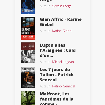
Auteur :
Sylvain Forge
Glen Affric - Karine
Giebel
Auteur :
Karine Giebel
Lugon alias
l’Araignée : Caïd
d’un...
Auteur :
Michel Logean
Les 7 jours du
Talion - Patrick
Senecal
Auteur :
Patrick Senécal
Malfront, Les
fantômes de la
combe -...