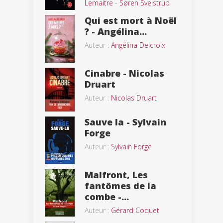
Lemaitre
-
Søren Sveistrup
Qui est mort à Noël
? - Angélina...
Auteur :
Angélina Delcroix
Cinabre - Nicolas
Druart
Auteur :
Nicolas Druart
Sauve la - Sylvain
Forge
Auteur :
Sylvain Forge
Malfront, Les
fantômes de la
combe -...
Auteur :
Gérard Coquet