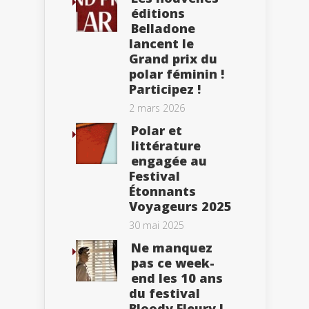
éditions
Belladone
lancent le
Grand prix du
polar féminin !
Participez !
2 mars 2026
Polar et
littérature
engagée au
Festival
Étonnants
Voyageurs 2025
30 mai 2025
Ne manquez
pas ce week-
end les 10 ans
du festival
Bloody Fleury !