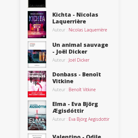
Kichta - Nicolas
Laquerrière
Auteur :
Nicolas Laquerrière
Un animal sauvage
- Joël Dicker
Auteur :
Joël Dicker
Donbass - Benoît
Vitkine
Auteur :
Benoît Vitkine
Elma - Eva Björg
Ægisdóttir
Auteur :
Eva Björg Aegisdottir
Valentino - Odile