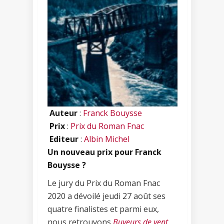
Auteur
:
Franck Bouysse
Prix
:
Prix du Roman Fnac
Editeur
:
Albin Michel
Un nouveau prix pour Franck
Bouysse ?
Le jury du Prix du Roman Fnac
2020 a dévoilé jeudi 27 août ses
quatre finalistes et parmi eux,
nous retrouvons
Buveurs de vent
,