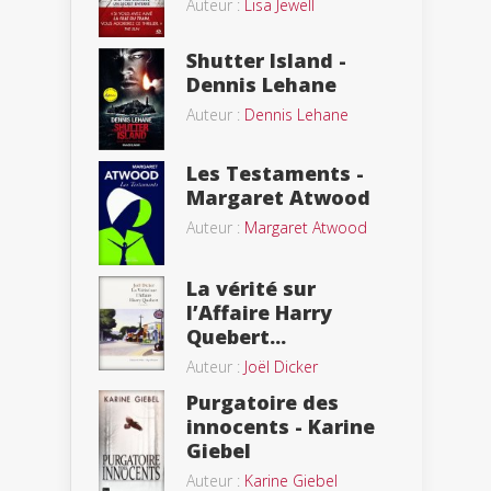
Auteur :
Lisa Jewell
Shutter Island -
Dennis Lehane
Auteur :
Dennis Lehane
Les Testaments -
Margaret Atwood
Auteur :
Margaret Atwood
La vérité sur
l’Affaire Harry
Quebert...
Auteur :
Joël Dicker
Purgatoire des
innocents - Karine
Giebel
Auteur :
Karine Giebel