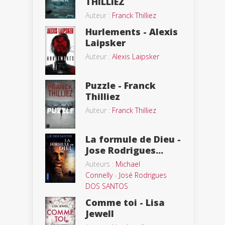
THILLIEZ
Auteur :
Franck Thilliez
Hurlements - Alexis
Laipsker
Auteur :
Alexis Laipsker
Puzzle - Franck
Thilliez
Auteur :
Franck Thilliez
La formule de Dieu -
Jose Rodrigues...
Auteurs :
Michael
Connelly
-
José Rodrigues
DOS SANTOS
Comme toi - Lisa
Jewell