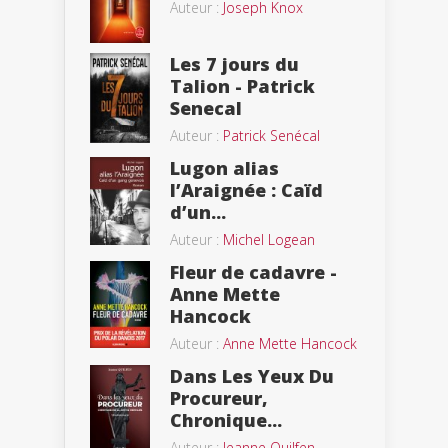
Auteur :
Joseph Knox
Les 7 jours du
Talion - Patrick
Senecal
Auteur :
Patrick Senécal
Lugon alias
l’Araignée : Caïd
d’un...
Auteur :
Michel Logean
Fleur de cadavre -
Anne Mette
Hancock
Auteur :
Anne Mette Hancock
Dans Les Yeux Du
Procureur,
Chronique...
Auteur :
Jeanne Quilfen