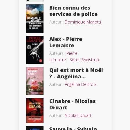
Bien connu des
services de police
Auteur :
Dominique Manotti
Alex - Pierre
Lemaitre
Auteurs :
Pierre
Lemaitre
-
Søren Sveistrup
Qui est mort à Noël
? - Angélina...
Auteur :
Angélina Delcroix
Cinabre - Nicolas
Druart
Auteur :
Nicolas Druart
Sauve la - Sylvain