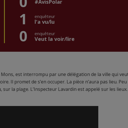
0
#AvisPolar
1
enquêteur
l'a vu/lu
0
enquêteur
Veut la voir/lire
l Mons, est interrompu par une délégation de la ville qui veu
ire. Il promet de s’en occuper. La pièce n’aura pas lieu. Peu
ur la plage. L’Inspecteur Lavardin est appelé sur les lieux. 