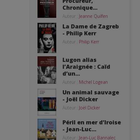
Procureur,
Chronique...
Auteur :
Jeanne Quilfen
La Dame de Zagreb
- Philip Kerr
Auteur :
Philip Kerr
Lugon alias
l’Araignée : Caïd
d’un...
Auteur :
Michel Logean
Un animal sauvage
- Joël Dicker
Auteur :
Joël Dicker
Péril en mer d’Iroise
- Jean-Luc...
Auteur :
Jean-Luc Bannalec