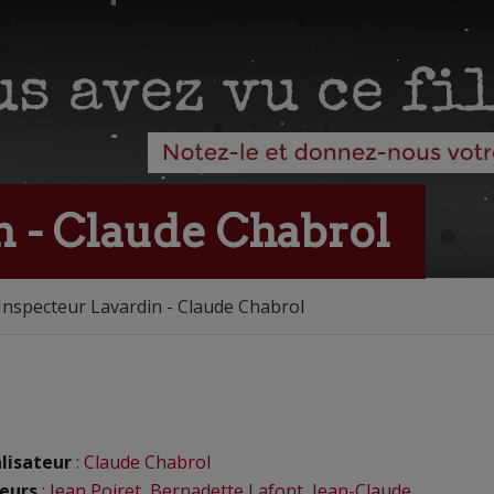
n - Claude Chabrol
Inspecteur Lavardin - Claude Chabrol
lisateur
:
Claude Chabrol
eurs
:
Jean Poiret
,
Bernadette Lafont
,
Jean-Claude