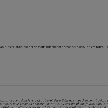
reux sur ce point, dans le respect du travail des artistes que nous cherchons à valoris
erciale. et nous veillons à n’illustrer nos articles qu’avec des photos fournis dans les 
, distributeur, attaché de presse, artiste, photographe constatez qu’une photo est dif