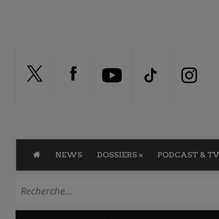
NEWS
DOSSIERS
»
PODCAST & TV