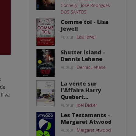
Connelly
-
José Rodrigues
DOS SANTOS
Comme toi - Lisa
Jewell
Auteur :
Lisa Jewell
Shutter Island -
Dennis Lehane
Auteur :
Dennis Lehane
t
La vérité sur
 de
l’Affaire Harry
Il va
Quebert...
Auteur :
Joël Dicker
Les Testaments -
Margaret Atwood
Auteur :
Margaret Atwood