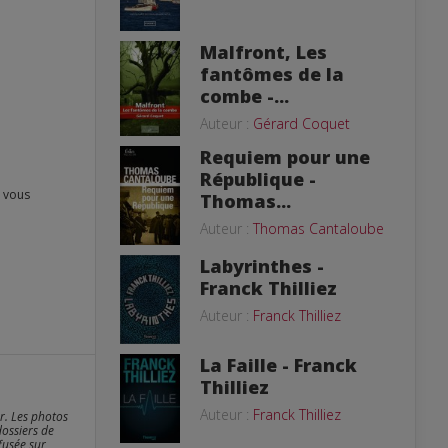
Malfront, Les
fantômes de la
combe -...
Auteur :
Gérard Coquet
Requiem pour une
République -
Thomas...
Auteur :
Thomas Cantaloube
Labyrinthes -
Franck Thilliez
Auteur :
Franck Thilliez
La Faille - Franck
Thilliez
Auteur :
Franck Thilliez
er. Les photos
dossiers de
fusée sur