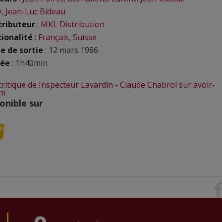
y
,
Jean-Luc Bideau
tributeur
:
MKL Distribution
ionalité
:
Français
,
Suisse
e de sortie
: 12 mars 1986
rée
: 1h40min
 critique de Inspecteur Lavardin - Claude Chabrol sur avoir-
om
onible sur