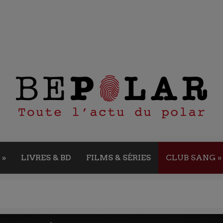
»
LIVRES & BD
FILMS & SÉRIES
CLUB SANG
»