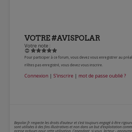
VOTRE #AVISPOLAR
Votre note :
Pour participer à ce forum, vous devez vous enregistrer au préalable. Merci d’indiquer ci-dessous l’identifiant personnel qui vous a été fourni. Si vous
n’êtes pas enregistré, vous devez vous inscrire.
Connexion
|
S’inscrire
|
mot de passe oublié ?
Bepolar.fr respecte les droits d’auteur et s’est toujours engagé à être rigou
sont utilisées à des fins illustratives et non dans un but d’exploitation comm
presse prévues pour cette utilisation. Cependant, si vous, lecteur - anonyme