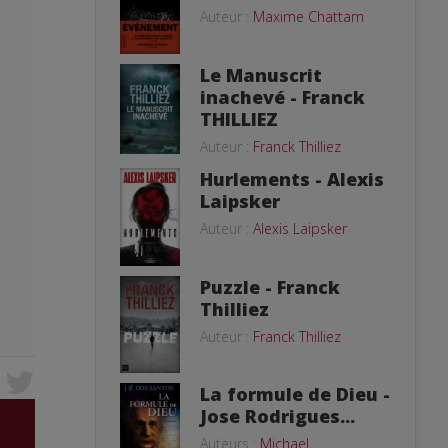
Auteur :
Maxime Chattam
Le Manuscrit
inachevé - Franck
THILLIEZ
Auteur :
Franck Thilliez
Hurlements - Alexis
Laipsker
Auteur :
Alexis Laipsker
Puzzle - Franck
Thilliez
Auteur :
Franck Thilliez
La formule de Dieu -
Jose Rodrigues...
Auteurs :
Michael