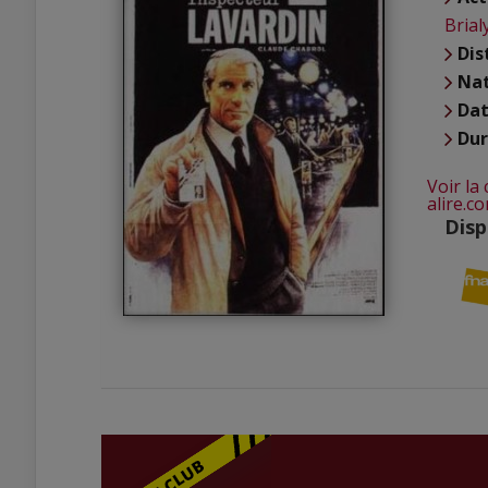
Brial
Dis
Nat
Dat
Du
Voir la
alire.c
Disp