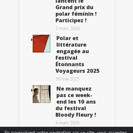
lancent le
Grand prix du
polar féminin !
Participez !
2 mars 2026
Polar et
littérature
engagée au
Festival
Étonnants
Voyageurs 2025
30 mai 2025
Ne manquez
pas ce week-
end les 10 ans
du festival
Bloody Fleury !
6 mars 2025
En poursuivant votre navigation sur ce site, vous acceptez