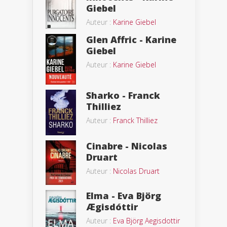
Giebel
Auteur :
Karine Giebel
Glen Affric - Karine
Giebel
Auteur :
Karine Giebel
Sharko - Franck
Thilliez
Auteur :
Franck Thilliez
Cinabre - Nicolas
Druart
Auteur :
Nicolas Druart
Elma - Eva Björg
Ægisdóttir
Auteur :
Eva Björg Aegisdottir