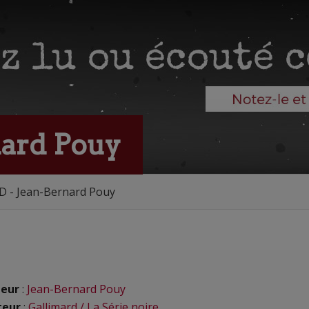
nard Pouy
D - Jean-Bernard Pouy
eur
:
Jean-Bernard Pouy
teur
:
Gallimard / La Série noire