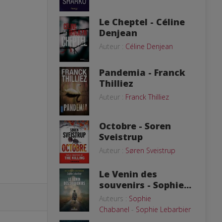
Le Cheptel - Céline
Denjean
Auteur :
Céline Denjean
Pandemia - Franck
Thilliez
Auteur :
Franck Thilliez
Octobre - Soren
Sveistrup
Auteur :
Søren Sveistrup
Le Venin des
souvenirs - Sophie...
Auteurs :
Sophie
Chabanel
-
Sophie Lebarbier