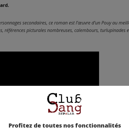
ard.
ersonnages secondaires, ce roman est l’œuvre d’un Pouy au meill
tres, références picturales nombreuses, calembours, turlupinades e
Profitez de toutes nos fonctionnalités