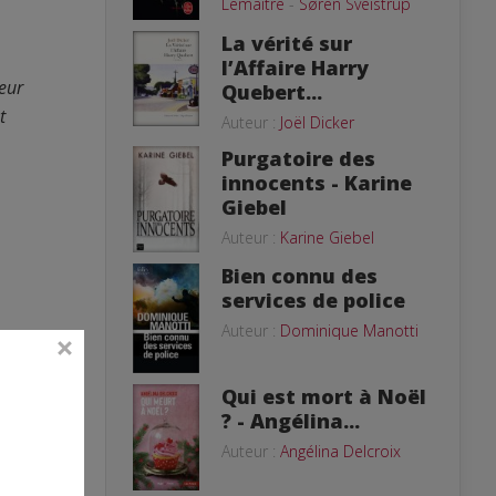
Lemaitre
-
Søren Sveistrup
La vérité sur
l’Affaire Harry
eur
Quebert...
t
Auteur :
Joël Dicker
Purgatoire des
innocents - Karine
Giebel
Auteur :
Karine Giebel
Bien connu des
services de police
Auteur :
Dominique Manotti
Qui est mort à Noël
? - Angélina...
Auteur :
Angélina Delcroix