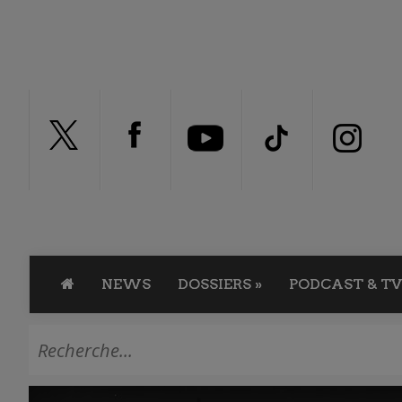
NEWS
DOSSIERS
»
PODCAST & TV