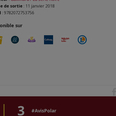
e de sortie
: 11 janvier 2018
N
: 9782072753756
onible sur
3
#AvisPolar