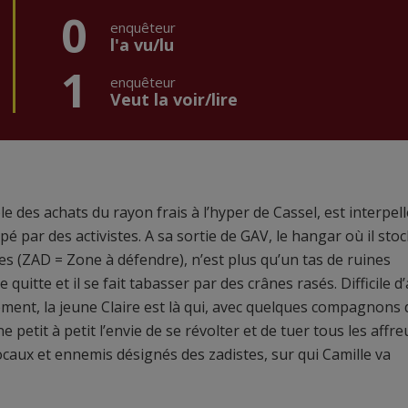
0
enquêteur
l'a vu/lu
1
enquêteur
Veut la voir/lire
e des achats du rayon frais à l’hyper de Cassel, est interpell
é par des activistes. A sa sortie de GAV, le hangar où il stoc
tes (ZAD = Zone à défendre), n’est plus qu’un tas de ruines
quitte et il se fait tabasser par des crânes rasés. Difficile d’
ement, la jeune Claire est là qui, avec quelques compagnons 
e petit à petit l’envie de se révolter et de tuer tous les affreu
 locaux et ennemis désignés des zadistes, sur qui Camille va