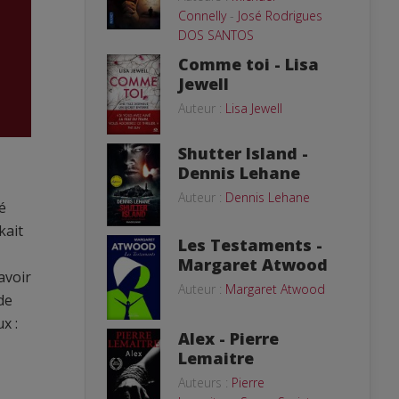
Connelly
-
José Rodrigues
DOS SANTOS
Comme toi - Lisa
Jewell
Auteur :
Lisa Jewell
Shutter Island -
Dennis Lehane
Auteur :
Dennis Lehane
é
kait
Les Testaments -
Margaret Atwood
avoir
Auteur :
Margaret Atwood
de
x :
Alex - Pierre
Lemaitre
Auteurs :
Pierre