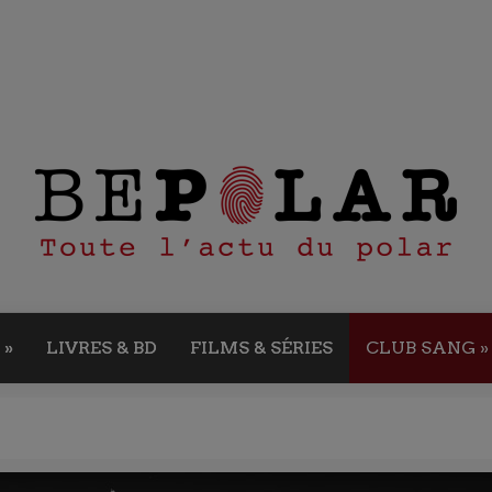
»
LIVRES & BD
FILMS & SÉRIES
CLUB SANG
»