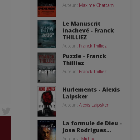
Auteur :
Maxime Chattam
Le Manuscrit
inachevé - Franck
THILLIEZ
Auteur :
Franck Thilliez
Puzzle - Franck
Thilliez
Auteur :
Franck Thilliez
Hurlements - Alexis
Laipsker
Auteur :
Alexis Laipsker
La formule de Dieu -
Jose Rodrigues...
Auteurs :
Michael