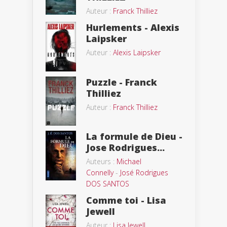
Auteur :
Franck Thilliez
Hurlements - Alexis
Laipsker
Auteur :
Alexis Laipsker
Puzzle - Franck
Thilliez
Auteur :
Franck Thilliez
La formule de Dieu -
Jose Rodrigues...
Auteurs :
Michael
Connelly
-
José Rodrigues
DOS SANTOS
Comme toi - Lisa
Jewell
Auteur :
Lisa Jewell