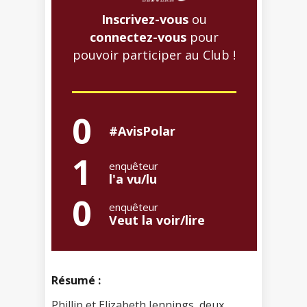
Inscrivez-vous
ou
connectez-vous
pour
pouvoir participer au Club !
0
#AvisPolar
1
enquêteur
l'a vu/lu
0
enquêteur
Veut la voir/lire
Résumé :
Phillip et Elizabeth Jennings, deux