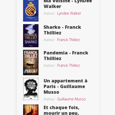
Ma Voisine - LynDee
Walker
Auteur :
Lyndee Walker
Sharko - Franck
Thilliez
Auteur :
Franck Thilliez
Pandemia - Franck
Thilliez
Auteur :
Franck Thilliez
Un appartement à
Paris - Guillaume
Musso
Auteur :
Guillaume Musso
Et chaque fois,
mourir un peu,