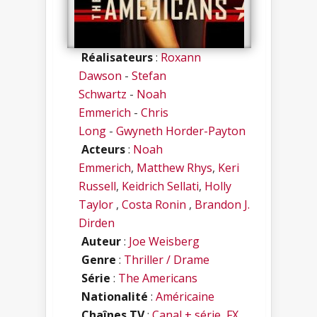
Réalisateurs
:
Roxann
Dawson
-
Stefan
Schwartz
-
Noah
Emmerich
-
Chris
Long
-
Gwyneth Horder-Payton
Acteurs
:
Noah
Emmerich
,
Matthew Rhys
,
Keri
Russell
,
Keidrich Sellati
,
Holly
Taylor
,
Costa Ronin
,
Brandon J.
Dirden
Auteur
:
Joe Weisberg
Genre
:
Thriller / Drame
Série
:
The Americans
Nationalité
:
Américaine
Chaînes TV
:
Canal + série
,
FX