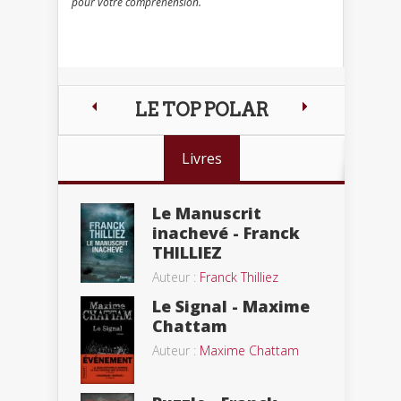
pour votre compréhension.
LE TOP POLAR
Livres
Le Manuscrit
inachevé - Franck
THILLIEZ
Auteur :
Franck Thilliez
Le Signal - Maxime
Chattam
Auteur :
Maxime Chattam