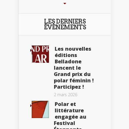
LES DERNIERS
ÉVÈNEMENTS
Les nouvelles
éditions
Belladone
lancent le
Grand prix du
polar féminin !
Participez !
2 mars 2026
Polar et
littérature
engagée au
Festival