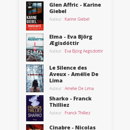
Glen Affric - Karine
Giebel
Auteur :
Karine Giebel
Elma - Eva Björg
Ægisdóttir
Auteur :
Eva Björg Aegisdottir
Le Silence des
Aveux - Amélie De
Lima
Auteur :
Amélie De Lima
Sharko - Franck
Thilliez
Auteur :
Franck Thilliez
Cinabre - Nicolas