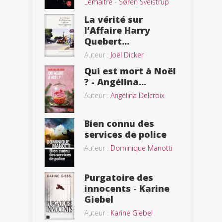
Lemaitre
-
Søren Sveistrup
La vérité sur
l’Affaire Harry
Quebert...
Auteur :
Joël Dicker
Qui est mort à Noël
? - Angélina...
Auteur :
Angélina Delcroix
Bien connu des
services de police
Auteur :
Dominique Manotti
Purgatoire des
innocents - Karine
Giebel
Auteur :
Karine Giebel