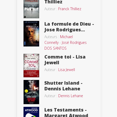
Thilliez
Auteur :
Franck Thilliez
La formule de Dieu -
Jose Rodrigues...
Auteurs :
Michael
Connelly
-
José Rodrigues
DOS SANTOS
Comme toi - Lisa
Jewell
Auteur :
Lisa Jewell
Shutter Island -
Dennis Lehane
Auteur :
Dennis Lehane
Les Testaments -
Margaret Atwood