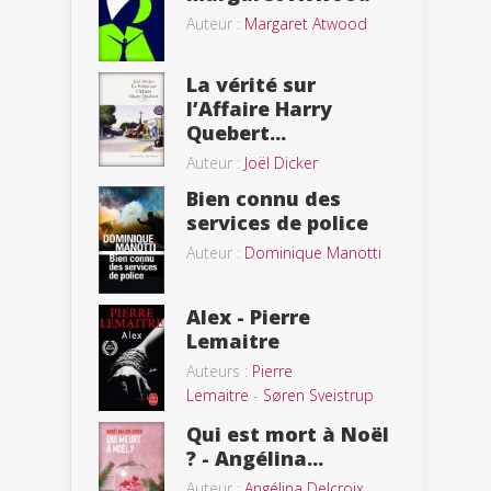
Auteur :
Margaret Atwood
La vérité sur
l’Affaire Harry
Quebert...
Auteur :
Joël Dicker
Bien connu des
services de police
Auteur :
Dominique Manotti
Alex - Pierre
Lemaitre
Auteurs :
Pierre
Lemaitre
-
Søren Sveistrup
Qui est mort à Noël
? - Angélina...
Auteur :
Angélina Delcroix