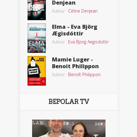
Denjean
Auteur :
Céline Denjean
Elma - Eva Björg
Ægisdóttir
Auteur :
Eva Björg Aegisdottir
Mamie Luger -
Benoit Philippon
Auteur :
Benoît Philippon
BEPOLAR TV