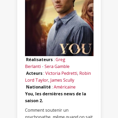
Réalisateurs
:
Greg
Berlanti
-
Sera Gamble
Acteurs
:
Victoria Pedretti
,
Robin
Lord Taylor
,
James Scully
Nationalité
:
Américaine
You, les dernières news de la
saison 2.
Comment soutenir un
psychopathe, même quand on sait