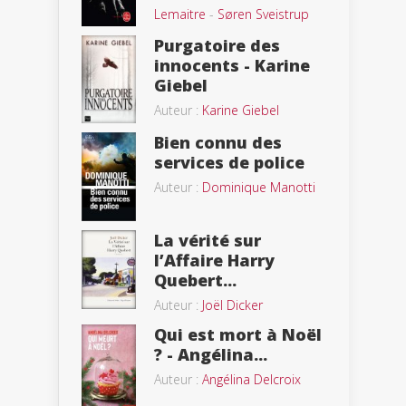
Lemaitre
-
Søren Sveistrup
Purgatoire des
innocents - Karine
Giebel
Auteur :
Karine Giebel
Bien connu des
services de police
Auteur :
Dominique Manotti
La vérité sur
l’Affaire Harry
Quebert...
Auteur :
Joël Dicker
Qui est mort à Noël
? - Angélina...
Auteur :
Angélina Delcroix