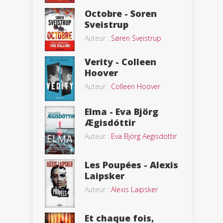
Octobre - Soren
Sveistrup
Auteur :
Søren Sveistrup
Verity - Colleen
Hoover
Auteur :
Colleen Hoover
Elma - Eva Björg
Ægisdóttir
Auteur :
Eva Björg Aegisdottir
Les Poupées - Alexis
Laipsker
Auteur :
Alexis Laipsker
Et chaque fois,