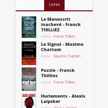
Livres
Le Manuscrit
inachevé - Franck
THILLIEZ
Auteur :
Franck Thilliez
Le Signal - Maxime
Chattam
Auteur :
Maxime Chattam
Puzzle - Franck
Thilliez
Auteur :
Franck Thilliez
Hurlements - Alexis
Laipsker
Auteur :
Alexis Laipsker