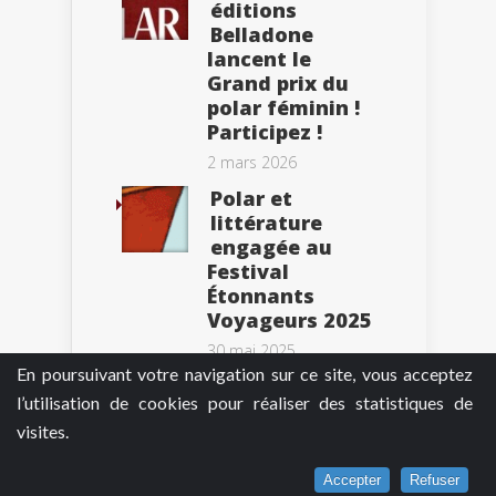
éditions
Belladone
lancent le
Grand prix du
polar féminin !
Participez !
2 mars 2026
Polar et
littérature
engagée au
Festival
Étonnants
Voyageurs 2025
30 mai 2025
En poursuivant votre navigation sur ce site, vous acceptez
Ne manquez
l’utilisation de cookies pour réaliser des statistiques de
pas ce week-
visites.
end les 10 ans
du festival
Bloody Fleury !
Accepter
Refuser