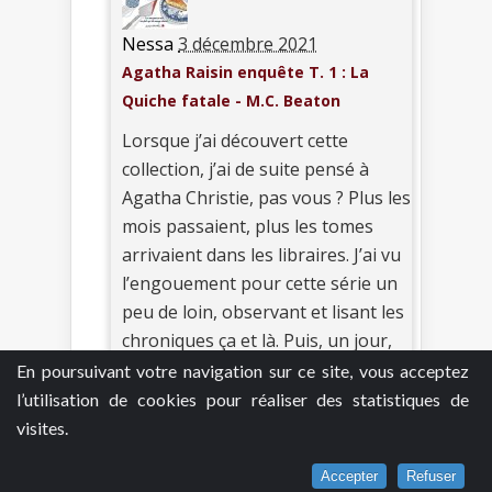
Nessa
3 décembre 2021
Agatha Raisin enquête T. 1 : La
Quiche fatale - M.C. Beaton
Lorsque j’ai découvert cette
collection, j’ai de suite pensé à
Agatha Christie, pas vous ? Plus les
mois passaient, plus les tomes
arrivaient dans les libraires. J’ai vu
l’engouement pour cette série un
peu de loin, observant et lisant les
chroniques ça et là. Puis, un jour,
de passage dans une nouvelle
En poursuivant votre navigation sur ce site, vous acceptez
librairie, je me suis laissée tenter….
l’utilisation de cookies pour réaliser des statistiques de
visites.
Aussitôt acheté, aussi lu…
Je me suis laissée surprendre par
Accepter
Refuser