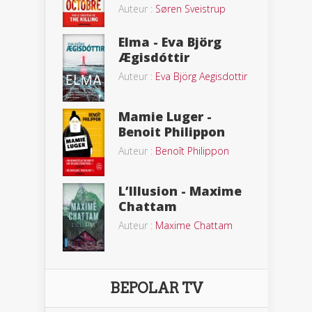
Auteur :
Søren Sveistrup
Elma - Eva Björg
Ægisdóttir
Auteur :
Eva Björg Aegisdottir
Mamie Luger -
Benoit Philippon
Auteur :
Benoît Philippon
L’Illusion - Maxime
Chattam
Auteur :
Maxime Chattam
BEPOLAR TV