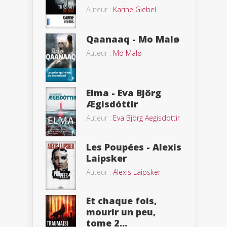
Auteur :
Karine Giebel
Qaanaaq - Mo Malø
Auteur :
Mo Malø
Elma - Eva Björg
Ægisdóttir
Auteur :
Eva Björg Aegisdottir
Les Poupées - Alexis
Laipsker
Auteur :
Alexis Laipsker
Et chaque fois,
mourir un peu,
tome 2...