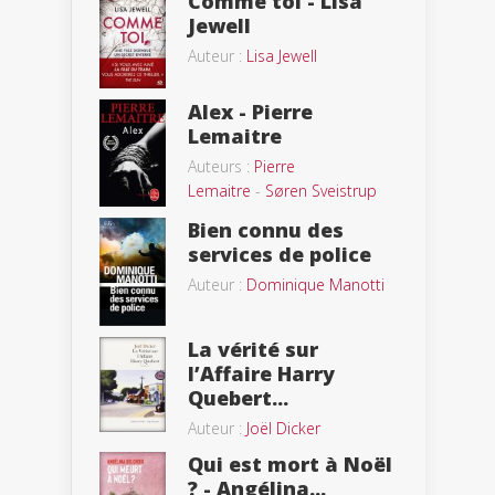
Comme toi - Lisa
Jewell
Auteur :
Lisa Jewell
Alex - Pierre
Lemaitre
Auteurs :
Pierre
Lemaitre
-
Søren Sveistrup
Bien connu des
services de police
Auteur :
Dominique Manotti
La vérité sur
l’Affaire Harry
Quebert...
Auteur :
Joël Dicker
Qui est mort à Noël
? - Angélina...