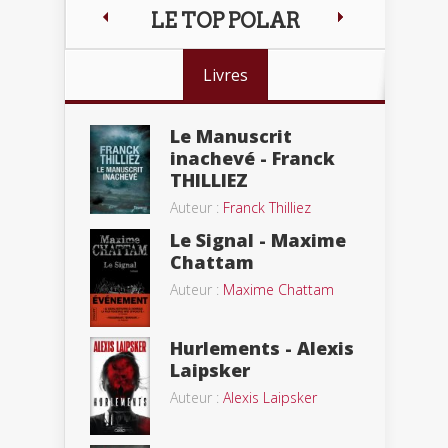
LE TOP POLAR
Livres
Le Manuscrit
inachevé - Franck
THILLIEZ
Auteur :
Franck Thilliez
Le Signal - Maxime
Chattam
Auteur :
Maxime Chattam
Hurlements - Alexis
Laipsker
Auteur :
Alexis Laipsker