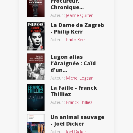
Procureur,
Chronique...
Auteur :
Jeanne Quilfen
La Dame de Zagreb
- Philip Kerr
Auteur :
Philip Kerr
Lugon alias
l’Araignée : Caïd
d’un...
Auteur :
Michel Logean
La Faille - Franck
Thilliez
Auteur :
Franck Thilliez
Un animal sauvage
- Joël Dicker
Auteur :
Joël Dicker