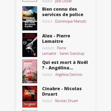
Auteur :
Joël Dicker
Bien connu des
services de police
Auteur :
Dominique Manotti
Alex - Pierre
Lemaitre
Auteurs :
Pierre
Lemaitre
-
Søren Sveistrup
Qui est mort à Noël
? - Angélina...
Auteur :
Angélina Delcroix
Cinabre - Nicolas
Druart
Auteur :
Nicolas Druart