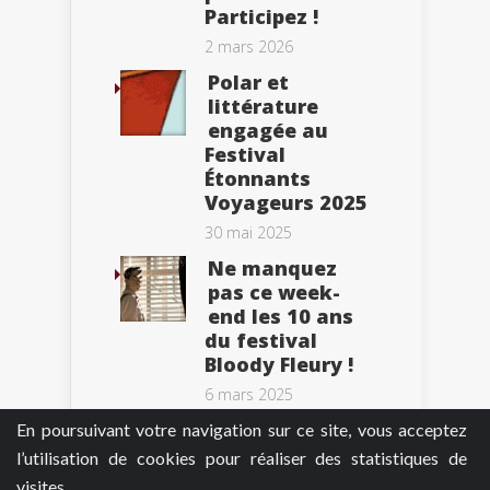
Participez !
2 mars 2026
Polar et
littérature
engagée au
Festival
Étonnants
Voyageurs 2025
30 mai 2025
Ne manquez
pas ce week-
end les 10 ans
du festival
Bloody Fleury !
6 mars 2025
En poursuivant votre navigation sur ce site, vous acceptez
l’utilisation de cookies pour réaliser des statistiques de
visites.