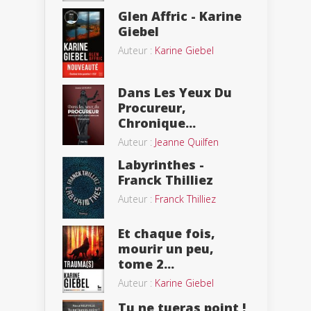
Glen Affric - Karine
Giebel
Auteur :
Karine Giebel
Dans Les Yeux Du
Procureur,
Chronique...
Auteur :
Jeanne Quilfen
Labyrinthes -
Franck Thilliez
Auteur :
Franck Thilliez
Et chaque fois,
mourir un peu,
tome 2...
Auteur :
Karine Giebel
Tu ne tueras point !