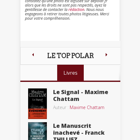
constatez qu’une photo est diffusée sur Bepolar.fr
alors que les droits ne sont pas respectés, ayez la
gentillesse de contacter la
rédaction
. Nous nous
engageons à retirer toutes photos litigieuses. Merci
pour votre compréhension.
LE TOP POLAR
Livres
Le Signal - Maxime
Chattam
Auteur :
Maxime Chattam
Le Manuscrit
inachevé - Franck
THILLIEZ