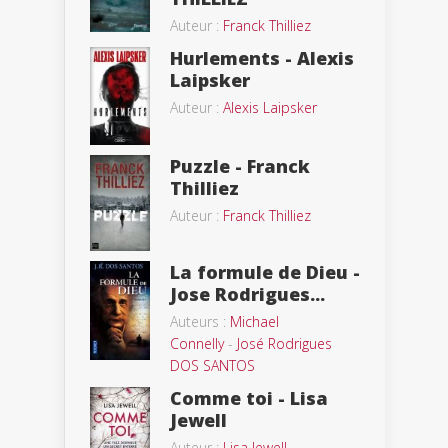
Auteur :
Franck Thilliez
Hurlements - Alexis
Laipsker
Auteur :
Alexis Laipsker
Puzzle - Franck
Thilliez
Auteur :
Franck Thilliez
La formule de Dieu -
Jose Rodrigues...
Auteurs :
Michael
Connelly
-
José Rodrigues
DOS SANTOS
Comme toi - Lisa
Jewell
Auteur :
Lisa Jewell