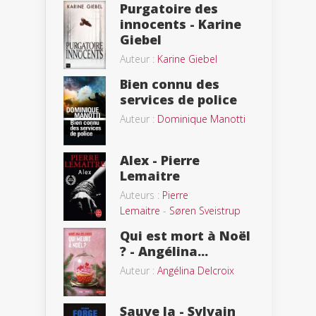
Purgatoire des
innocents - Karine
Giebel
Auteur :
Karine Giebel
Bien connu des
services de police
Auteur :
Dominique Manotti
Alex - Pierre
Lemaitre
Auteurs :
Pierre
Lemaitre
-
Søren Sveistrup
Qui est mort à Noël
? - Angélina...
Auteur :
Angélina Delcroix
Sauve la - Sylvain