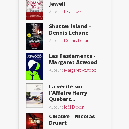
Jewell
Auteur :
Lisa Jewell
Shutter Island -
Dennis Lehane
Auteur :
Dennis Lehane
Les Testaments -
Margaret Atwood
Auteur :
Margaret Atwood
La vérité sur
l’Affaire Harry
Quebert...
Auteur :
Joël Dicker
Cinabre - Nicolas
Druart