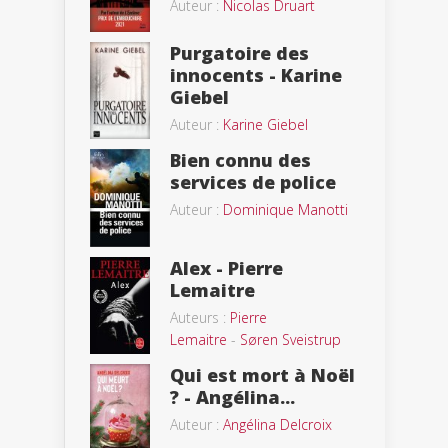
Auteur :
Nicolas Druart
Purgatoire des
innocents - Karine
Giebel
Auteur :
Karine Giebel
Bien connu des
services de police
Auteur :
Dominique Manotti
Alex - Pierre
Lemaitre
Auteurs :
Pierre
Lemaitre
-
Søren Sveistrup
Qui est mort à Noël
? - Angélina...
Auteur :
Angélina Delcroix