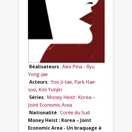
Réalisateurs
:
Álex Pina
-
Ryu
Yong-jae
Acteurs
:
Yoo Ji-tae
,
Park Hae-
soo
,
Kim Yunjin
Séries
:
Money Heist : Korea –
Joint Economic Area
Nationalité
:
Corée du Sud
Money Heist : Korea – Joint
Economic Area - Un braquage à