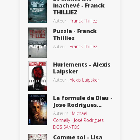
inachevé - Franck
THILLIEZ
Auteur :
Franck Thilliez
Puzzle - Franck
Thilliez
Auteur :
Franck Thilliez
Hurlements - Alexis
Laipsker
Auteur :
Alexis Laipsker
La formule de Dieu -
Jose Rodrigues...
Auteurs :
Michael
Connelly
-
José Rodrigues
DOS SANTOS
Comme toi - Lisa