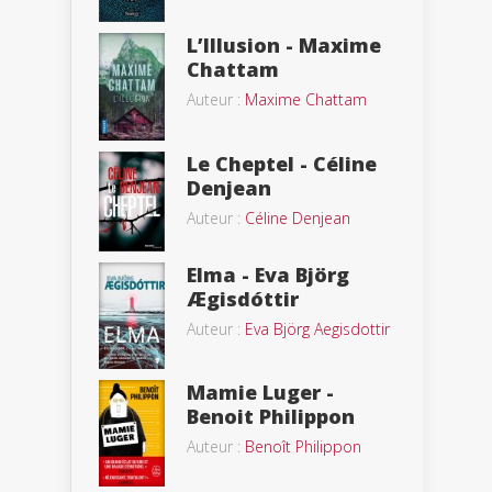
L’Illusion - Maxime
Chattam
Auteur :
Maxime Chattam
Le Cheptel - Céline
Denjean
Auteur :
Céline Denjean
Elma - Eva Björg
Ægisdóttir
Auteur :
Eva Björg Aegisdottir
Mamie Luger -
Benoit Philippon
Auteur :
Benoît Philippon