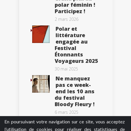
polar féminin !
Participez !
2 mars 2026
Polar et
littérature
engagée au
Festival
Étonnants
Voyageurs 2025
30 mai 2025
Ne manquez
pas ce week-
end les 10 ans
du festival
Bloody Fleury !
6 mars 2025
En poursuivant votre navigation sur ce site, vous acceptez
l’utilisation de cookies pour réaliser des statistiques de