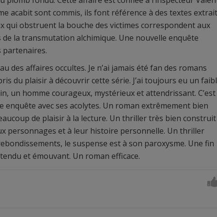
 plomb fondu. Cette affaire est confiée à l’inspecteur Valen
e acabit sont commis, ils font référence à des textes extrai
ux qui obstruent la bouche des victimes correspondent aux
s de la transmutation alchimique. Une nouvelle enquête
 partenaires.
 des affaires occultes. Je n’ai jamais été fan des romans
pris du plaisir à découvrir cette série. J’ai toujours eu un faib
in, un homme courageux, mystérieux et attendrissant. C’est
lle enquête avec ses acolytes. Un roman extrêmement bien
 beaucoup de plaisir à la lecture. Un thriller très bien construit
ux personnages et à leur histoire personnelle. Un thriller
rebondissements, le suspense est à son paroxysme. Une fin
tendu et émouvant. Un roman efficace.