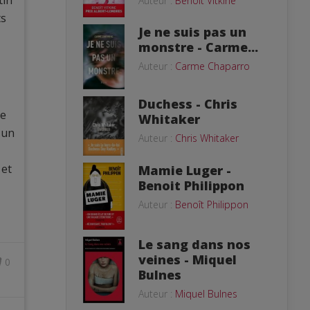
tin
Auteur :
Benoît Vitkine
ts
Je ne suis pas un
monstre - Carme...
Auteur :
Carme Chaparro
Duchess - Chris
le
Whitaker
 un
Auteur :
Chris Whitaker
 et
Mamie Luger -
Benoit Philippon
Auteur :
Benoît Philippon
Le sang dans nos
veines - Miquel
0
Bulnes
Auteur :
Miquel Bulnes