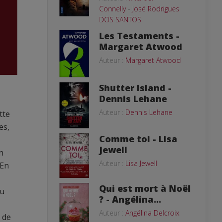
Connelly
-
José Rodrigues
DOS SANTOS
Les Testaments -
Margaret Atwood
Auteur :
Margaret Atwood
Shutter Island -
Dennis Lehane
Auteur :
Dennis Lehane
tte
es,
Comme toi - Lisa
Jewell
n
Auteur :
Lisa Jewell
 En
Qui est mort à Noël
du
? - Angélina...
Auteur :
Angélina Delcroix
 de