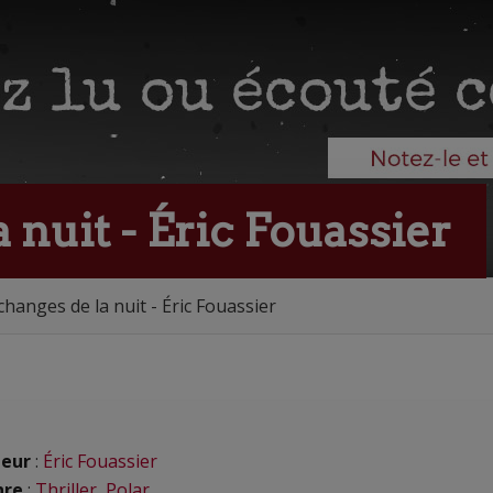
 nuit - Éric Fouassier
changes de la nuit - Éric Fouassier
eur
:
Éric Fouassier
nre
:
Thriller
,
Polar