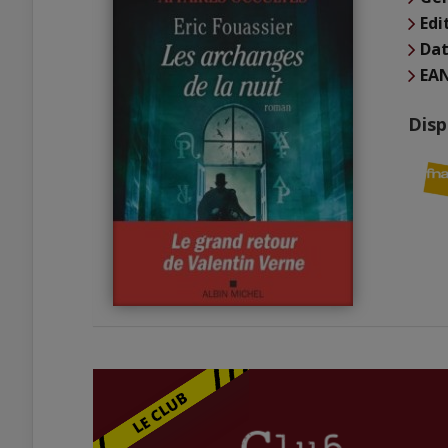
Edi
Dat
EA
Disp