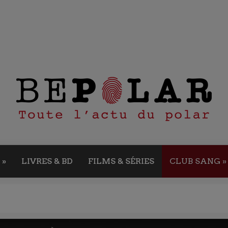
»
LIVRES & BD
FILMS & SÉRIES
CLUB SANG
»