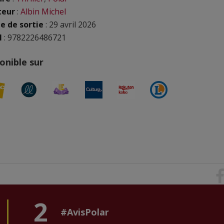
teur
:
Albin Michel
e de sortie
: 29 avril 2026
N
: 9782226486721
onible sur
2
#AvisPolar