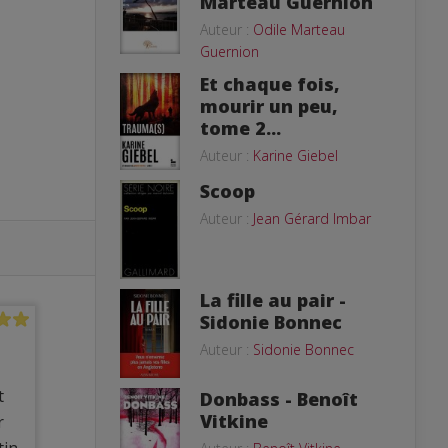
Marteau Guernion
Auteur :
Odile Marteau
Guernion
Et chaque fois,
mourir un peu,
tome 2...
Auteur :
Karine Giebel
Scoop
Auteur :
Jean Gérard Imbar
La fille au pair -
Sidonie Bonnec
Auteur :
Sidonie Bonnec
t
Donbass - Benoît
Vitkine
r