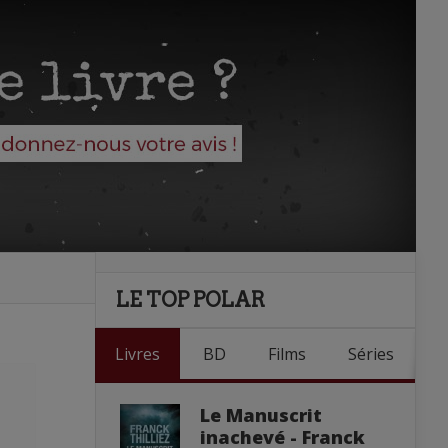
LE TOP POLAR
Livres
BD
Films
Séries
Le Manuscrit
inachevé - Franck