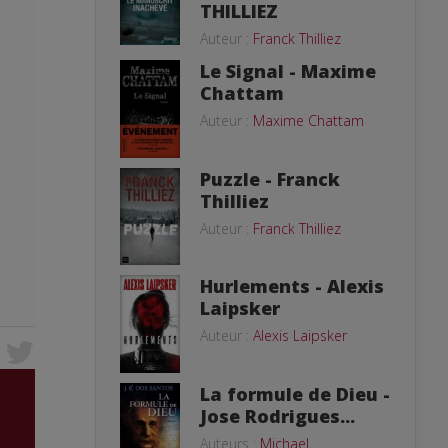
THILLIEZ
Auteur :
Franck Thilliez
Le Signal - Maxime
Chattam
Auteur :
Maxime Chattam
Puzzle - Franck
Thilliez
Auteur :
Franck Thilliez
Hurlements - Alexis
Laipsker
Auteur :
Alexis Laipsker
La formule de Dieu -
Jose Rodrigues...
Auteurs :
Michael