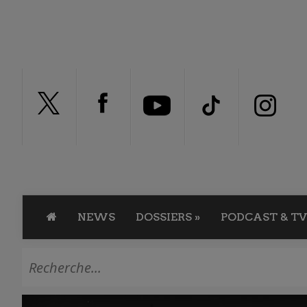
NEWS
DOSSIERS
»
PODCAST & TV