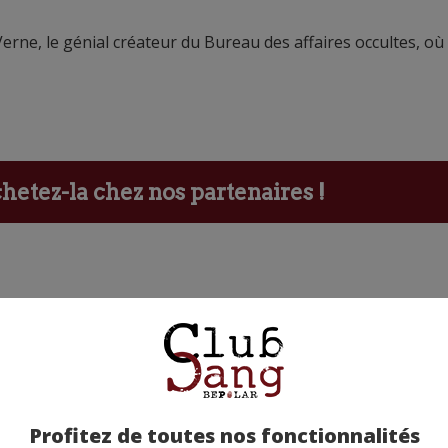
erne, le génial créateur du Bureau des affaires occultes, où 
etez-la chez nos partenaires !
ants
Profitez de toutes nos fonctionnalités