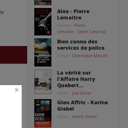
Alex - Pierre
la
Lemaitre
Auteurs :
Pierre
Lemaitre
-
Søren Sveistrup
Bien connu des
services de police
Auteur :
Dominique Manotti
La vérité sur
l’Affaire Harry
Quebert...
Auteur :
Joël Dicker
Glen Affric - Karine
Giebel
Auteur :
Karine Giebel