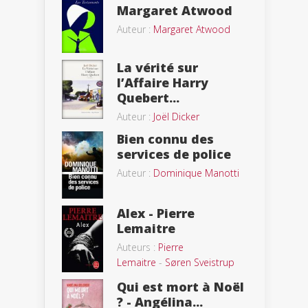
Margaret Atwood
Auteur :
Margaret Atwood
La vérité sur
l’Affaire Harry
Quebert...
Auteur :
Joël Dicker
Bien connu des
services de police
Auteur :
Dominique Manotti
Alex - Pierre
Lemaitre
Auteurs :
Pierre
Lemaitre
-
Søren Sveistrup
Qui est mort à Noël
? - Angélina...