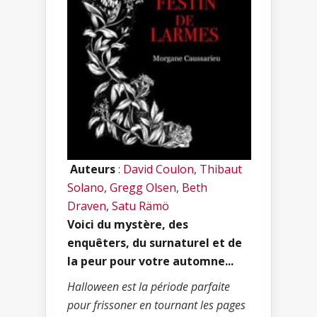
Auteurs
:
David Coulon
,
Thibaut
Solano
,
Gregg Olsen
,
Beth
Draven
,
Satu Rämö
Voici du mystère, des
enquêters, du surnaturel et de
la peur pour votre automne...
Halloween est la période parfaite
pour frissoner en tournant les pages