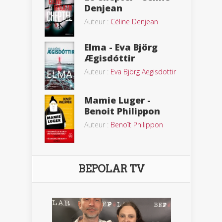
Denjean
Auteur :
Céline Denjean
Elma - Eva Björg
Ægisdóttir
Auteur :
Eva Björg Aegisdottir
Mamie Luger -
Benoit Philippon
Auteur :
Benoît Philippon
BEPOLAR TV