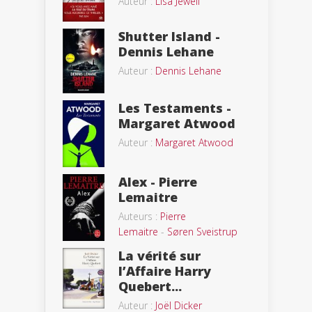
Auteur :
Lisa Jewell
Shutter Island -
Dennis Lehane
Auteur :
Dennis Lehane
Les Testaments -
Margaret Atwood
Auteur :
Margaret Atwood
Alex - Pierre
Lemaitre
Auteurs :
Pierre
Lemaitre
-
Søren Sveistrup
La vérité sur
l’Affaire Harry
Quebert...
Auteur :
Joël Dicker