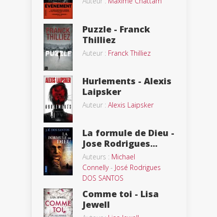
Auteur :
Maxime Chattam
Puzzle - Franck
Thilliez
Auteur :
Franck Thilliez
Hurlements - Alexis
Laipsker
Auteur :
Alexis Laipsker
La formule de Dieu -
Jose Rodrigues...
Auteurs :
Michael
Connelly
-
José Rodrigues
DOS SANTOS
Comme toi - Lisa
Jewell