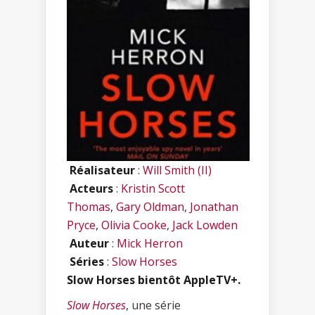
Réalisateur
:
Will Smith (II)
Acteurs
:
Kristin Scott
Thomas
,
Gary Oldman
,
Jonathan
Pryce
,
Olivia Cooke
,
Jack Lowden
Auteur
:
Mick Herron
Séries
:
Slow Horses
Slow Horses bientôt AppleTV+.
Slow Horses
, une série