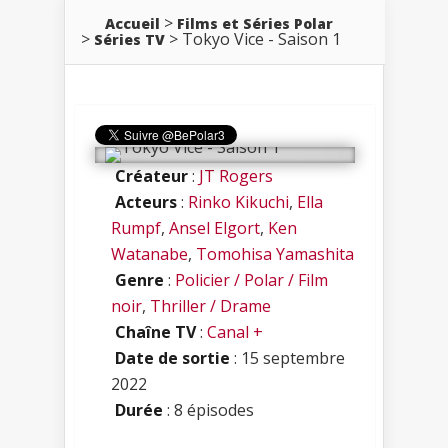
Accueil
Films et Séries Polar
Tokyo Vice - Saison 1
Séries TV
Créateur
:
JT Rogers
Acteurs
:
Rinko Kikuchi
,
Ella
Rumpf
,
Ansel Elgort
,
Ken
Watanabe
,
Tomohisa Yamashita
Genre
:
Policier / Polar / Film
noir
,
Thriller / Drame
Chaîne TV
:
Canal +
Date de sortie
: 15 septembre
2022
Durée
: 8 épisodes