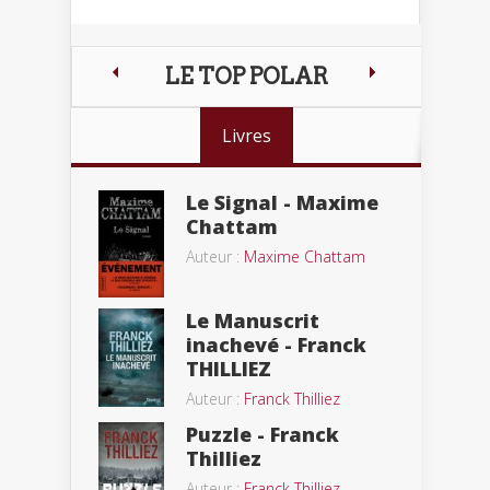
LE TOP POLAR
Livres
Le Signal - Maxime
Chattam
Auteur :
Maxime Chattam
Le Manuscrit
inachevé - Franck
THILLIEZ
Auteur :
Franck Thilliez
Puzzle - Franck
Thilliez
Auteur :
Franck Thilliez