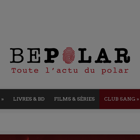
»
LIVRES & BD
FILMS & SÉRIES
CLUB SANG
»