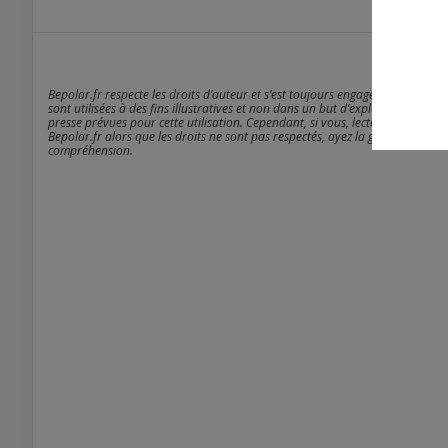
Bepolar.fr respecte les droits d’auteur et s’est toujours engagé à être rigou
sont utilisées à des fins illustratives et non dans un but d’exploitation comm
presse prévues pour cette utilisation. Cependant, si vous, lecteur - anonyme
Bepolar.fr alors que les droits ne sont pas respectés, ayez la gentillesse de 
compréhension.