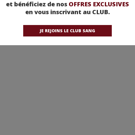
et bénéficiez de nos
OFFRES EXCLUSIVES
en vous inscrivant au CLUB.
reux sur ce point, dans le respect du travail des artistes que nous cherchons à valoris
JE REJOINS LE CLUB SANG
erciale. et nous veillons à n’illustrer nos articles qu’avec des photos fournis dans les 
, distributeur, attaché de presse, artiste, photographe constatez qu’une photo est dif
contacter la
rédaction
. Nous nous engageons à retirer toutes photos litigieuses. Merci