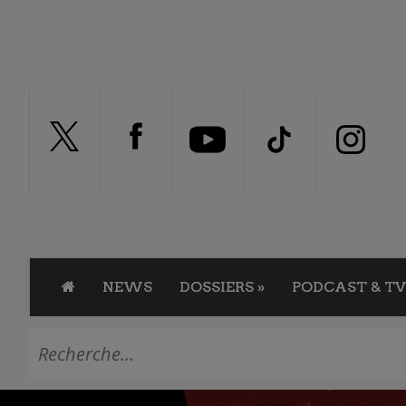
NEWS
DOSSIERS
»
PODCAST & TV