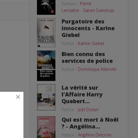
Auteurs :
Pierre
Lemaitre
-
Søren Sveistrup
Purgatoire des
innocents - Karine
Giebel
Auteur :
Karine Giebel
Bien connu des
services de police
Auteur :
Dominique Manotti
La vérité sur
l’Affaire Harry
Quebert...
Auteur :
Joël Dicker
Qui est mort à Noël
? - Angélina...
Auteur :
Angélina Delcroix