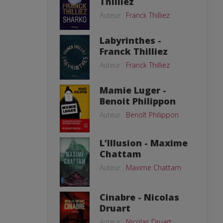
Thilliez
Auteur :
Franck Thilliez
Labyrinthes -
Franck Thilliez
Auteur :
Franck Thilliez
Mamie Luger -
Benoit Philippon
Auteur :
Benoît Philippon
L’Illusion - Maxime
Chattam
Auteur :
Maxime Chattam
Cinabre - Nicolas
Druart
Auteur :
Nicolas Druart