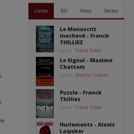
Livres
BD
Films
Séries
Le Manuscrit
inachevé - Franck
THILLIEZ
Auteur :
Franck Thilliez
Le Signal - Maxime
Chattam
Auteur :
Maxime Chattam
s,
Puzzle - Franck
Thilliez
n
Auteur :
Franck Thilliez
ée
Hurlements - Alexis
Laipsker