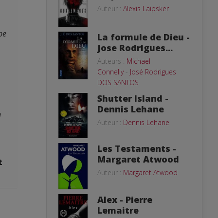
Auteur :
Alexis Laipsker
pe
La formule de Dieu -
Jose Rodrigues...
Auteurs :
Michael
Connelly
-
José Rodrigues
DOS SANTOS
Shutter Island -
Dennis Lehane
n
Auteur :
Dennis Lehane
Les Testaments -
Margaret Atwood
t
Auteur :
Margaret Atwood
Alex - Pierre
Lemaitre