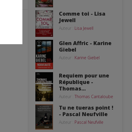
Comme toi - Lisa
Jewell
er. Les photos
Auteur :
Lisa Jewell
dossiers de
fusée sur
 pour votre
Glen Affric - Karine
Giebel
Auteur :
Karine Giebel
Requiem pour une
République -
Thomas...
Auteur :
Thomas Cantaloube
Tu ne tueras point !
- Pascal Neufville
Auteur :
Pascal Neufville