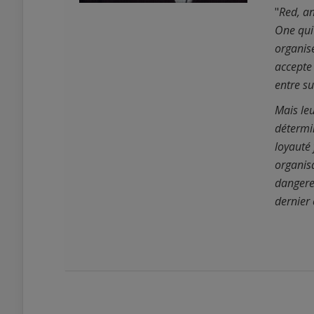
"
Red, an
One qui
organisé
accepte 
entre su
0
Mais leu
0
détermin
loyauté 
organisa
dangereu
dernier 