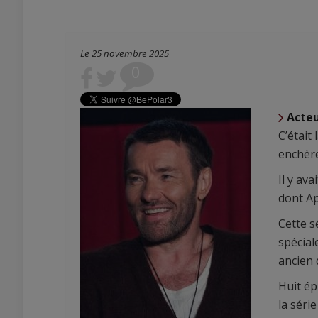
Le 25 novembre 2025
0
Acte
C’était
enchère
Il y av
dont A
Cette s
spécial
ancien 
Huit ép
la série