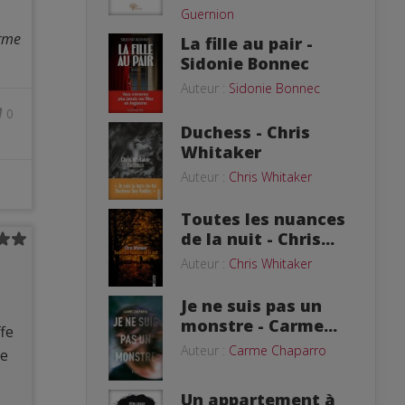
Guernion
arme
La fille au pair -
Sidonie Bonnec
Auteur :
Sidonie Bonnec
0
Duchess - Chris
Whitaker
Auteur :
Chris Whitaker
Toutes les nuances
de la nuit - Chris...
Auteur :
Chris Whitaker
Je ne suis pas un
monstre - Carme...
ffe
Auteur :
Carme Chaparro
re
Un appartement à