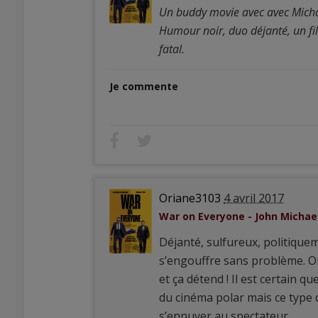
Un buddy movie avec avec Micha
Humour noir, duo déjanté, un fil
fatal.
Je commente
Oriane3103
4 avril 2017
War on Everyone - John Micha
Déjanté, sulfureux, politiquem
s’engouffre sans problème. On 
et ça détend ! Il est certain 
du cinéma polar mais ce type 
s’ennuyer au spectateur.