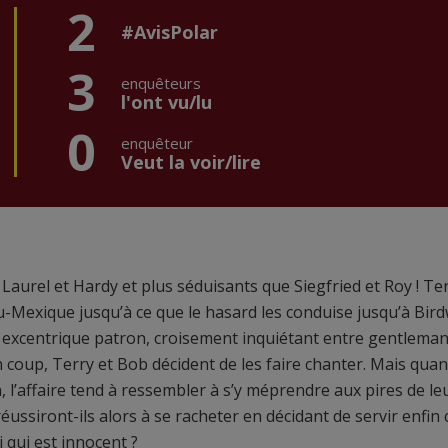
2
#AvisPolar
3
enquêteurs
l'ont vu/lu
0
enquêteur
Veut la voir/lire
Laurel et Hardy et plus séduisants que Siegfried et Roy ! Te
u-Mexique jusqu’à ce que le hasard les conduise jusqu’à Bird
son excentrique patron, croisement inquiétant entre gentlema
 coup, Terry et Bob décident de les faire chanter. Mais quand
 l’affaire tend à ressembler à s’y méprendre aux pires de le
siront-ils alors à se racheter en décidant de servir enfin 
i qui est innocent ?