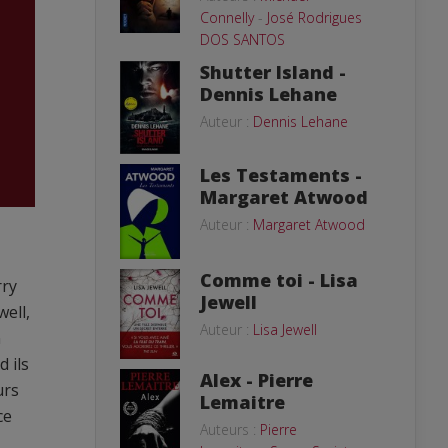
Connelly
-
José Rodrigues
DOS SANTOS
Shutter Island -
Dennis Lehane
Auteur :
Dennis Lehane
Les Testaments -
Margaret Atwood
Auteur :
Margaret Atwood
Comme toi - Lisa
rry
Jewell
well,
Auteur :
Lisa Jewell
n
 ils
Alex - Pierre
urs
Lemaitre
ce
Auteurs :
Pierre