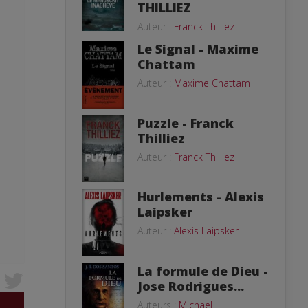
THILLIEZ
Auteur :
Franck Thilliez
Le Signal - Maxime
Chattam
Auteur :
Maxime Chattam
Puzzle - Franck
Thilliez
Auteur :
Franck Thilliez
Hurlements - Alexis
Laipsker
Auteur :
Alexis Laipsker
La formule de Dieu -
Jose Rodrigues...
Auteurs :
Michael