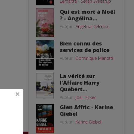
Lemaitre
-
Søren Sveistrup
Qui est mort à Noël
? - Angélina...
Auteur :
Angélina Delcroix
Bien connu des
services de police
Auteur :
Dominique Manotti
La vérité sur
l’Affaire Harry
Quebert...
Auteur :
Joël Dicker
Glen Affric - Karine
Giebel
Auteur :
Karine Giebel