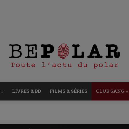
»
LIVRES & BD
FILMS & SÉRIES
CLUB SANG
»