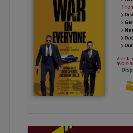
Tho
Dis
Ge
Nat
Dat
Du
Voir la
avoir-a
Disp