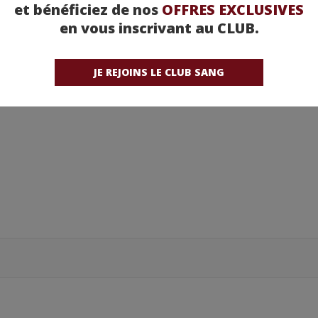
et bénéficiez de nos
OFFRES EXCLUSIVES
etez-la chez nos partenaires !
en vous inscrivant au CLUB.
JE REJOINS LE CLUB SANG