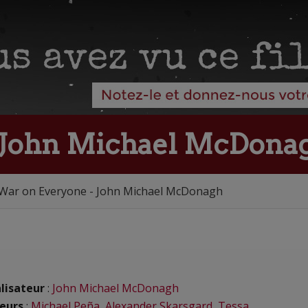
 John Michael McDona
War on Everyone - John Michael McDonagh
lisateur
:
John Michael McDonagh
eurs
:
Michael Peña
,
Alexander Skarsgard
,
Tessa