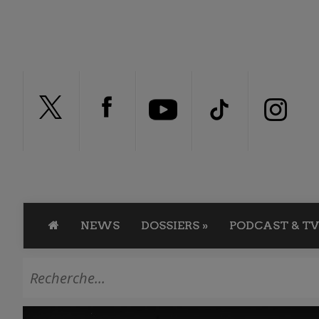
NEWS
DOSSIERS
»
PODCAST & TV