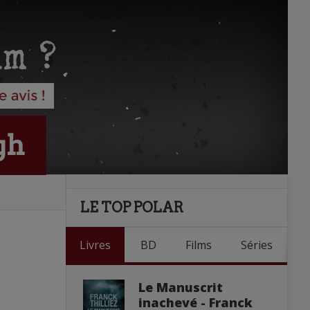
gh
LE TOP POLAR
Livres
BD
Films
Séries
Le Manuscrit
inachevé - Franck