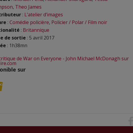
mpson
,
Theo James
tributeur
:
L’atelier d’images
nre
:
Comédie policière
,
Policier / Polar / Film noir
ionalité
:
Britannique
e de sortie
: 5 avril 2017
rée
: 1h38mn
 critique de War on Everyone - John Michael McDonagh sur
lire.com
onible sur