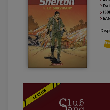
Dat
ISB
EA
Disp