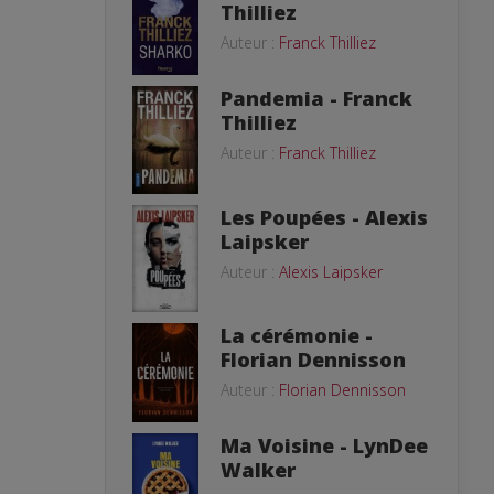
Thilliez
Auteur :
Franck Thilliez
Pandemia - Franck
Thilliez
Auteur :
Franck Thilliez
Les Poupées - Alexis
Laipsker
Auteur :
Alexis Laipsker
La cérémonie -
Florian Dennisson
Auteur :
Florian Dennisson
Ma Voisine - LynDee
Walker