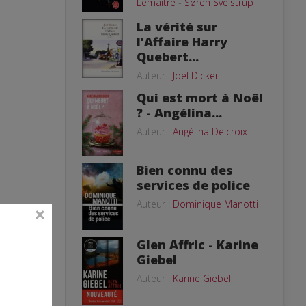
Lemaitre
-
Søren Sveistrup
La vérité sur
l’Affaire Harry
Quebert...
Auteur :
Joël Dicker
Qui est mort à Noël
? - Angélina...
Auteur :
Angélina Delcroix
Bien connu des
services de police
Auteur :
Dominique Manotti
Glen Affric - Karine
Giebel
Auteur :
Karine Giebel